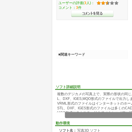
ユーザーの評価(
3
人)：
コメント：
3
件
■関連キーワード
ソフト詳細説明
複数のデジカメの写真上で、実際の形状の同じ点
L、DXF、IGES,MQO形式のファイルで出力し
VRML形式のファイルはインターネットのホ
STL、DXF、IGES形式のファイルは多くのC
MQO形式はテクスチャ付きでメタセコイアに
動作環境
ソフト名：
写真3D ソフト