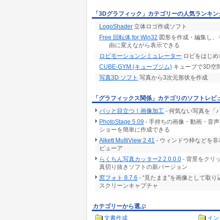
「3Dグラフィック」カテゴリーの人気ランキン
LogoShader
立体ロゴ作成ソフト
Free 回転体 for Win32
図形を作成・編集し、
由に変えながら表示できる
ロビモーションシミュレーター
ロビをはじめ
CUBE-GYM (キューブジム)
キューブで3D空
写真3D ソフト
写真から3次元形状を作成
「グラフィックス関係」カテゴリのソフトレビ
パッと目立つ！画像加工
- 何気ない写真を
PhotoStage 5.09
- 手持ちの画像・動画・音
ショーを簡単に作成できる
Alkett MultiView 2.41
- ウィンドウ枠などを
ビューア
らくちん写真カッター2 2.0.0.0
- 背景をク
真切り抜きソフトの新バージョン
窓フォト 8.7.6
- “見たまま”を画像として取
スクリーンキャプチャ
カテゴリーから選ぶ
文書作成
イン