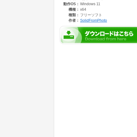
動作OS：
Windows 11
機種：
x64
種類：
フリーソフト
作者：
SolidFromPhoto