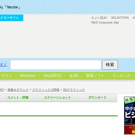
「Vector」
ベクターサイン
ちょい読み!
SELECTION
V
NGS Corporate Site
ド！
イブラリ
Windows
Mac(OS X)
全OS
新着ソフト
ランキング
/NT
>
画像＆サウンド
>
グラフィックス関係
>
3Dグラフィック
コメント・評価
スクリーンショット
ダウンロード