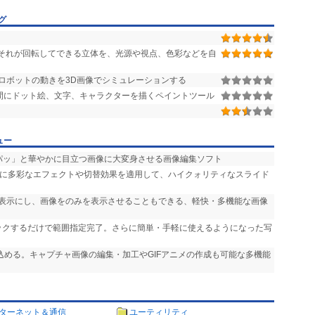
グ
それが回転してできる立体を、光源や視点、色彩などを自
ロボットの動きを3D画像でシミュレーションする
間にドット絵、文字、キャラクターを描くペイントツール
ュー
「パッ」と華やかに目立つ画像に大変身させる画像編集ソフト
声に多彩なエフェクトや切替効果を適用して、ハイクォリティなスライド
非表示にし、画像をのみを表示させることもできる、軽快・多機能な画像
リックするだけで範囲指定完了。さらに簡単・手軽に使えるようになった写
り込める。キャプチャ画像の編集・加工やGIFアニメの作成も可能な多機能
ターネット＆通信
ユーティリティ