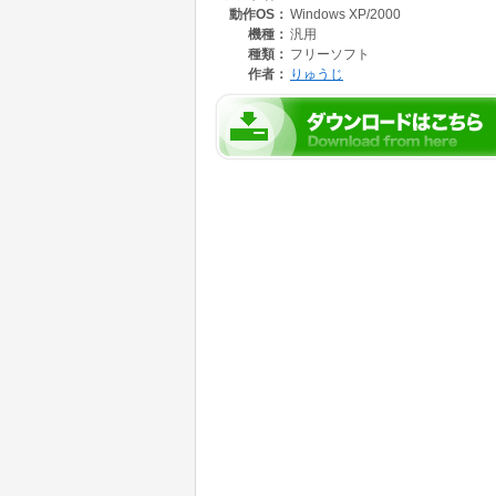
動作OS：
Windows XP/2000
me.txtの9-3を参照)
機種：
汎用
本ソフト作成の当初の目的は、MP3ファイル内の
種類：
フリーソフト
文字列をUnicode(UTF-16)化することで、Windo
作者：
りゅうじ
語を表示することが出来ました。
Codepage.txtを編集することで、Wind