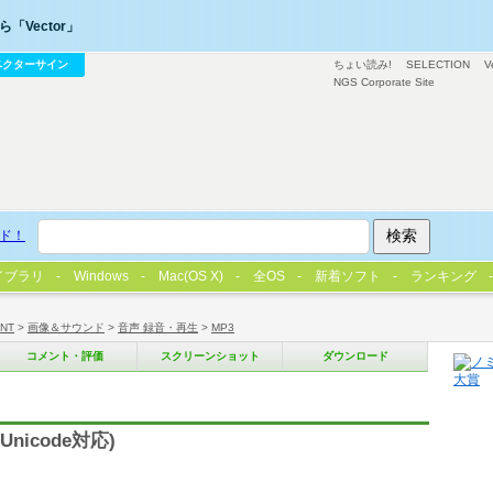
「Vector」
ベクターサイン
ちょい読み!
SELECTION
V
NGS Corporate Site
ド！
イブラリ
Windows
Mac(OS X)
全OS
新着ソフト
ランキング
/NT
>
画像＆サウンド
>
音声 録音・再生
>
MP3
コメント・評価
スクリーンショット
ダウンロード
nicode対応)