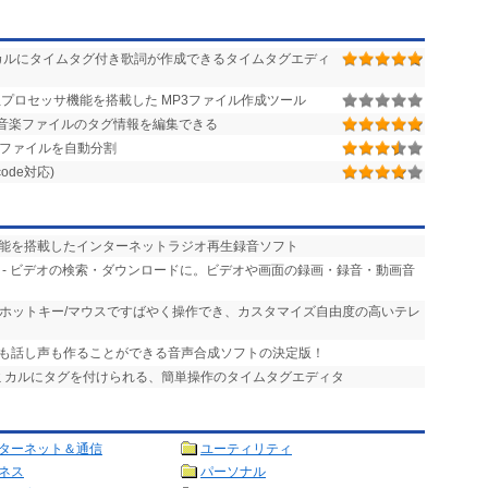
カルにタイムタグ付き歌詞が作成できるタイムタグエディ
プロセッサ機能を搭載した MP3ファイル作成ツール
の音楽ファイルのタグ情報を編集できる
3ファイルを自動分割
ode対応)
機能を搭載したインターネットラジオ再生録音ソフト
- ビデオの検索・ダウンロードに。ビデオや画面の録画・録音・動画音
- ホットキー/マウスですばやく操作でき、カスタマイズ自由度の高いテレ
声も話し声も作ることができる音声合成ソフトの決定版！
ズミカルにタグを付けられる、簡単操作のタイムタグエディタ
ターネット＆通信
ユーティリティ
ネス
パーソナル