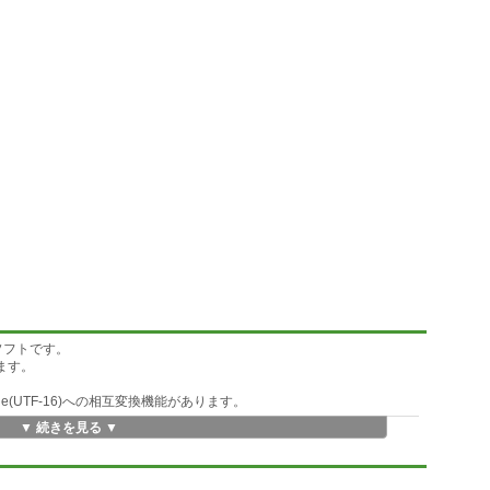
るソフトです。
きます。
de(UTF-16)への相互変換機能があります。
▼ 続きを見る ▼
から、ID3v2のUnicode(UTF-16)文字列を生成
、 ID3v2のUnicode(UTF-16)文字列に変換
ータ部の破損を検知できるので、安心感が高まります。(詳しくはRead