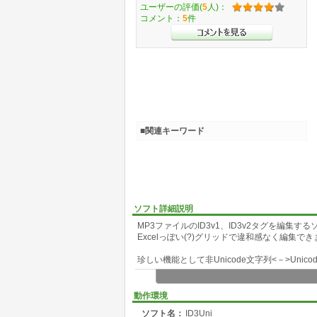
ユーザーの評価(
5
人)：
コメント：
5
件
■関連キーワード
ソフト詳細説明
MP3ファイルのID3v1、ID3v2タグを編集す
Excelっぽい(?)グリッドで違和感なく編集で
珍しい機能として非Unicode文字列<－>Unico
・ID3v1タグ内の非Unicode文字列(S-JISなど)
・ID3v2タグ内の非Unicode文字列(S-JISなど)を
動作環境
ソフト名：
ID3Uni
また、音楽データ部のMD5生成機能は、音楽デ