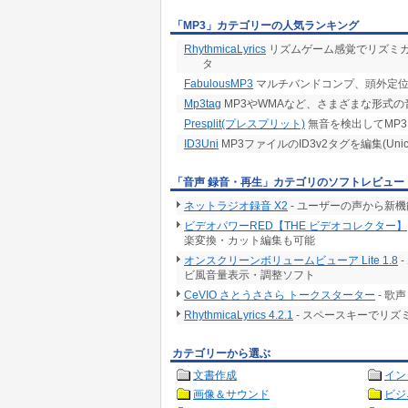
「MP3」カテゴリーの人気ランキング
RhythmicaLyrics
リズムゲーム感覚でリズミ
タ
FabulousMP3
マルチバンドコンプ、頭外定位
Mp3tag
MP3やWMAなど、さまざまな形式
Presplit(プレスプリット)
無音を検出してMP
ID3Uni
MP3ファイルのID3v2タグを編集(Unic
「音声 録音・再生」カテゴリのソフトレビュー
ネットラジオ録音 X2
- ユーザーの声から新
ビデオパワーRED【THE ビデオコレクター】
楽変換・カット編集も可能
オンスクリーンボリュームビューア Lite 1.8
ビ風音量表示・調整ソフト
CeVIO さとうささら トークスターター
- 歌
RhythmicaLyrics 4.2.1
- スペースキーでリ
カテゴリーから選ぶ
文書作成
イン
画像＆サウンド
ビジ