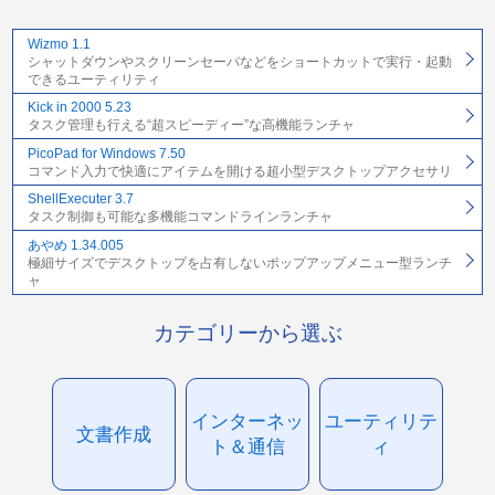
Wizmo 1.1
シャットダウンやスクリーンセーバなどをショートカットで実行・起動
できるユーティリティ
Kick in 2000 5.23
タスク管理も行える“超スピーディー”な高機能ランチャ
PicoPad for Windows 7.50
コマンド入力で快適にアイテムを開ける超小型デスクトップアクセサリ
ShellExecuter 3.7
タスク制御も可能な多機能コマンドラインランチャ
あやめ 1.34.005
極細サイズでデスクトップを占有しないポップアップメニュー型ランチ
ャ
カテゴリーから選ぶ
インターネッ
ユーティリテ
文書作成
ト＆通信
ィ