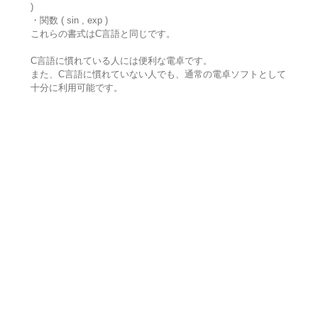
)
・関数 ( sin , exp )
これらの書式はC言語と同じです。
C言語に慣れている人には便利な電卓です。
また、C言語に慣れていない人でも、通常の電卓ソフトとして
十分に利用可能です。