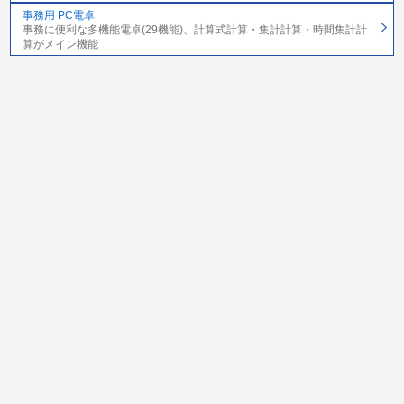
事務用 PC電卓
事務に便利な多機能電卓(29機能)、計算式計算・集計計算・時間集計計
算がメイン機能