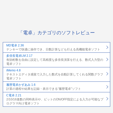
「電卓」カテゴリのソフトレビュー
MD電卓 2.36
テンキーで快適に操作でき、日数計算なども行える高機能電卓ソフト
多倍長電卓LM 2.17
有効桁数を自由に設定して高精度な多倍長演算を行える、数式入力型の
電卓ソフト
iMemo 4.8
テキストエディタ感覚で入力した数式を自動計算してくれる関数グラフ
電卓ソフト
履歴電卓かずあみ 1.6
計算の過程や結果を記録・表示できる“履歴電卓”ソフト
C電卓 2.21
2/10/16進数の同時表示や、ビットのON/OFF指定による入力が可能なプ
ログラマ向け電卓ソフト