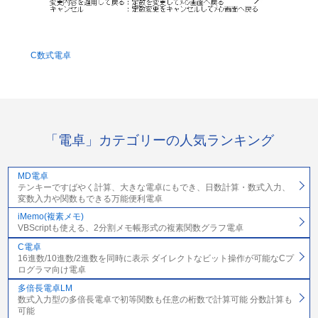
C数式電卓
「電卓」カテゴリーの人気ランキング
MD電卓
テンキーですばやく計算、大きな電卓にもでき、日数計算・数式入力、
変数入力や関数もできる万能便利電卓
iMemo(複素メモ)
VBScriptも使える、2分割メモ帳形式の複素関数グラフ電卓
C電卓
16進数/10進数/2進数を同時に表示 ダイレクトなビット操作が可能なCプ
ログラマ向け電卓
多倍長電卓LM
数式入力型の多倍長電卓で初等関数も任意の桁数で計算可能 分数計算も
可能