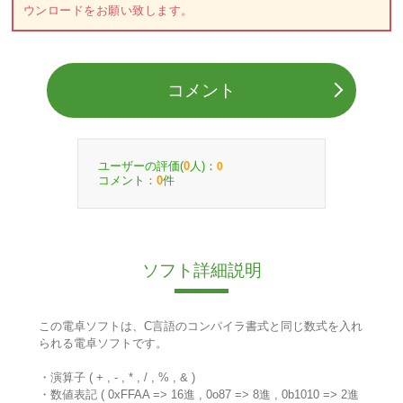
ウンロードをお願い致します。
コメント
ユーザーの評価(
人)：
0
0
コメント：
件
0
ソフト詳細説明
この電卓ソフトは、C言語のコンパイラ書式と同じ数式を入れ
られる電卓ソフトです。
・演算子 ( + , - , * , / , % , & )
・数値表記 ( 0xFFAA => 16進 , 0o87 => 8進 , 0b1010 => 2進