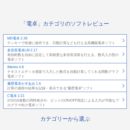
「電卓」カテゴリのソフトレビュー
MD電卓 2.36
テンキーで快適に操作でき、日数計算なども行える高機能電卓ソフト
多倍長電卓LM 2.17
有効桁数を自由に設定して高精度な多倍長演算を行える、数式入力型の
電卓ソフト
iMemo 4.8
テキストエディタ感覚で入力した数式を自動計算してくれる関数グラフ
電卓ソフト
履歴電卓かずあみ 1.6
計算の過程や結果を記録・表示できる“履歴電卓”ソフト
C電卓 2.21
2/10/16進数の同時表示や、ビットのON/OFF指定による入力が可能なプ
ログラマ向け電卓ソフト
カテゴリーから選ぶ