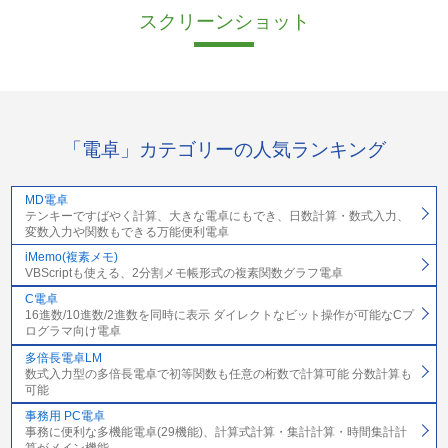
スクリーンショット
「電卓」カテゴリーの人気ランキング
MD電卓
テンキーですばやく計算、大きな電卓にもでき、日数計算・数式入力、
変数入力や関数もできる万能便利電卓
iMemo(複素メモ)
VBScriptも使える、2分割メモ帳形式の複素関数グラフ電卓
C電卓
16進数/10進数/2進数を同時に表示 ダイレクトなビット操作が可能なCプ
ログラマ向け電卓
多倍長電卓LM
数式入力型の多倍長電卓で初等関数も任意の桁数で計算可能 分数計算も
可能
事務用 PC電卓
事務に便利な多機能電卓(29機能)、計算式計算・集計計算・時間集計計