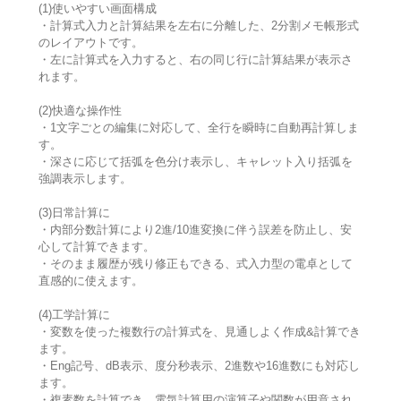
(1)使いやすい画面構成
・計算式入力と計算結果を左右に分離した、2分割メモ帳形式
のレイアウトです。
・左に計算式を入力すると、右の同じ行に計算結果が表示さ
れます。
(2)快適な操作性
・1文字ごとの編集に対応して、全行を瞬時に自動再計算しま
す。
・深さに応じて括弧を色分け表示し、キャレット入り括弧を
強調表示します。
(3)日常計算に
・内部分数計算により2進/10進変換に伴う誤差を防止し、安
心して計算できます。
・そのまま履歴が残り修正もできる、式入力型の電卓として
直感的に使えます。
(4)工学計算に
・変数を使った複数行の計算式を、見通しよく作成&計算でき
ます。
・Eng記号、dB表示、度分秒表示、2進数や16進数にも対応し
ます。
・複素数を計算でき、電気計算用の演算子や関数が用意され