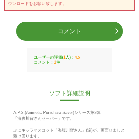
ウンロードをお願い致します。
コメント
ユーザーの評価(
人)：
1
4.5
コメント：
件
1
ソフト詳細説明
A.P.S.(Animetic Punichara Saver)シリーズ第2弾
「海腹川背さんセーバー」です。
ぷにキャラマスコット「海腹川背さん」(達)が、画面せましと
駆け回ります。