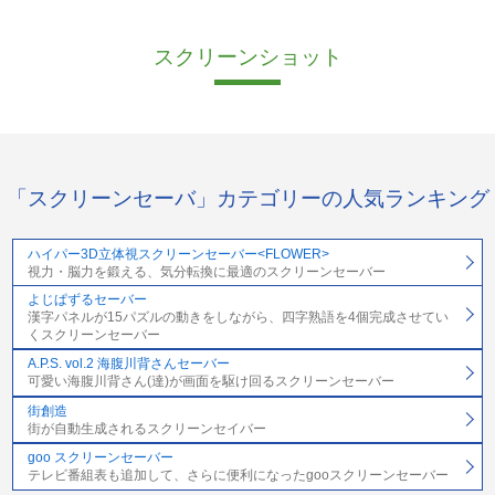
スクリーンショット
「スクリーンセーバ」カテゴリーの人気ランキング
ハイパー3D立体視スクリーンセーバー<FLOWER>
視力・脳力を鍛える、気分転換に最適のスクリーンセーバー
よじぱずるセーバー
漢字パネルが15パズルの動きをしながら、四字熟語を4個完成させてい
くスクリーンセーバー
A.P.S. vol.2 海腹川背さんセーバー
可愛い海腹川背さん(達)が画面を駆け回るスクリーンセーバー
街創造
街が自動生成されるスクリーンセイバー
goo スクリーンセーバー
テレビ番組表も追加して、さらに便利になったgooスクリーンセーバー