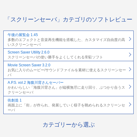
「スクリーンセーバ」カテゴリのソフトレビュー
午後の展覧会 1.45
多数のエフェクトと音楽再生機能を搭載した、カスタマイズ自由度の高
いスクリーンセーバ
Screen Saver Utility 2.6.0
スクリーンセーバの使い勝手をよくしてくれる常駐ソフト
Movie Screen Saver 3.2.0
お気に入りのムービー/サウンドファイルを素材に使えるスクリーンセー
バ
A.P.S. vol.2 海腹川背さんセーバー
かわいらしい「海腹川背さん」が縦横無尽に走り回り、ぶつかり合うス
クリーンセーバ
街創造 1
画面上に「街」が作られ、発展していく様子を眺められるスクリーンセ
ーバ
カテゴリーから選ぶ