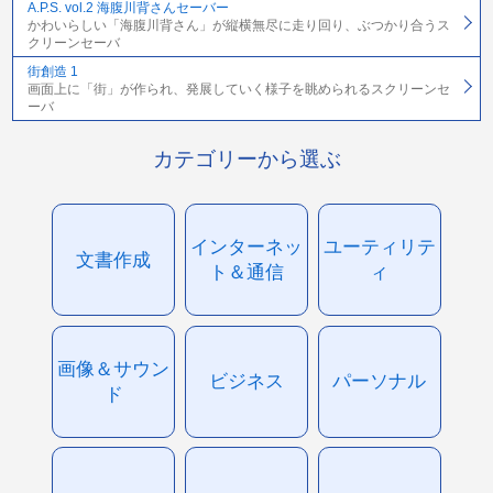
A.P.S. vol.2 海腹川背さんセーバー
かわいらしい「海腹川背さん」が縦横無尽に走り回り、ぶつかり合うス
クリーンセーバ
街創造 1
画面上に「街」が作られ、発展していく様子を眺められるスクリーンセ
ーバ
カテゴリーから選ぶ
インターネッ
ユーティリテ
文書作成
ト＆通信
ィ
画像＆サウン
ビジネス
パーソナル
ド