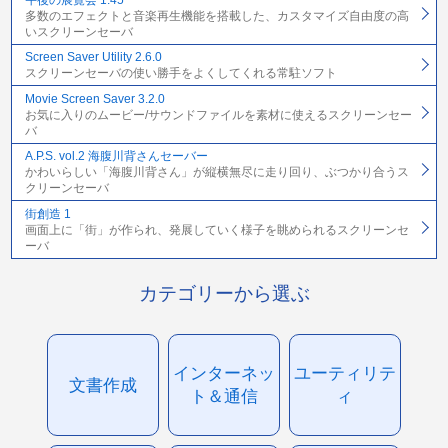
多数のエフェクトと音楽再生機能を搭載した、カスタマイズ自由度の高
いスクリーンセーバ
Screen Saver Utility 2.6.0
スクリーンセーバの使い勝手をよくしてくれる常駐ソフト
Movie Screen Saver 3.2.0
お気に入りのムービー/サウンドファイルを素材に使えるスクリーンセー
バ
A.P.S. vol.2 海腹川背さんセーバー
かわいらしい「海腹川背さん」が縦横無尽に走り回り、ぶつかり合うス
クリーンセーバ
街創造 1
画面上に「街」が作られ、発展していく様子を眺められるスクリーンセ
ーバ
カテゴリーから選ぶ
インターネッ
ユーティリテ
文書作成
ト＆通信
ィ