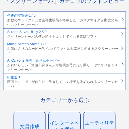
「スクリーンセーバ」カテゴリのソフトレビュー
午後の展覧会 1.45
多数のエフェクトと音楽再生機能を搭載した、カスタマイズ自由度の高
いスクリーンセーバ
Screen Saver Utility 2.6.0
スクリーンセーバの使い勝手をよくしてくれる常駐ソフト
Movie Screen Saver 3.2.0
お気に入りのムービー/サウンドファイルを素材に使えるスクリーンセー
バ
A.P.S. vol.2 海腹川背さんセーバー
かわいらしい「海腹川背さん」が縦横無尽に走り回り、ぶつかり合うス
クリーンセーバ
街創造 1
画面上に「街」が作られ、発展していく様子を眺められるスクリーンセ
ーバ
カテゴリーから選ぶ
インターネッ
ユーティリテ
文書作成