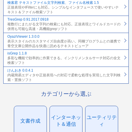
検索君 テキストファイル文字列検索、ファイル名検索 1.5
正規表現やIFilterにも対応。シンプルなインタフェースで使いやすいテ
キスト＆ファイル検索ソフト
TresGrep 0.91.2017.0918
複数行にまたがる文字列の検索にも対応。正規表現とワイルドカードの
併用も可能な高速・高機能grepソフト
OyaziViewer 1.3.0.0
表示スタイルのカスタマイズ自由度が高い。同梱プログラムとの連携で
青空文庫公開作品を快適に読めるテキストビューア
isGrep 1.1.8
多彩な機能で効率的に作業できる。インクリメンタルサーチ対応の全文
検索ソフト
けんおき 0.0.4.1
内蔵簡易エディタや正規表現への対応で柔軟な処理を実現した文字列検
索・置換ソフト
カテゴリーから選ぶ
インターネッ
ユーティリテ
文書作成
ト＆通信
ィ