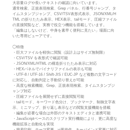
大容量ログや長いテキストの確認に向いています。
通常検索、正規表現検索、Grep パネル、行番号ジャンプ、タ
イムスタンプジャンプ、CSV/TSV表形式表示、JSON/XML/H
TML の折りたたみ表示、HEX表示、tailモード、圧縮ファイル
の直接閲覧など、実務で役立つ機能を搭載しています。
「編集はしないけど、中身を素早く便利に見たい」場面に向
いた専用ビューアです。
◯特徴
・巨大ファイルを軽快に閲覧（設計上はサイズ無制限）
・CSV/TSV を表形式で確認可能
・JSON/XML/HTML の構造折りたたみ表示に対応
・HEXパネルでバイナリファイルの表示も可能
・UTF-8 / UTF-16 / Shift-JIS / EUC-JP など複数の文字コード
に対応し、自動判定と手動切り替えが可能
・高度な検索機能、Grep、正規表現検索、タイムスタンプジ
ャンプ対応
・圧縮ファイルを展開せずに直接閲覧可能
・tailモード、キーワード色分け、ブックマーク、制御文字表
示、ミニマップ、折り返し表示などの閲覧支援機能を搭載
・編集が必要な場合は外部のテキストエディタと連携可能
・JavaScriptベースのスクリプト実行機能により、更に高度な
機能拡張と自動化を実現
・簡易印刷、テーマ変更、vi風操作、キーバインド変更に対応