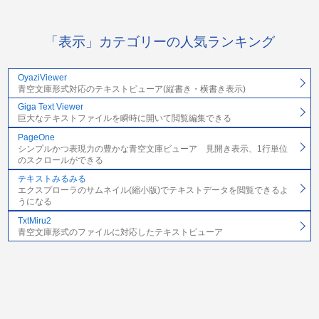
「表示」カテゴリーの人気ランキング
OyaziViewer
青空文庫形式対応のテキストビューア(縦書き・横書き表示)
Giga Text Viewer
巨大なテキストファイルを瞬時に開いて閲覧編集できる
PageOne
シンプルかつ表現力の豊かな青空文庫ビューア 見開き表示、1行単位
のスクロールができる
テキストみるみる
エクスプローラのサムネイル(縮小版)でテキストデータを閲覧できるよ
うになる
TxtMiru2
青空文庫形式のファイルに対応したテキストビューア