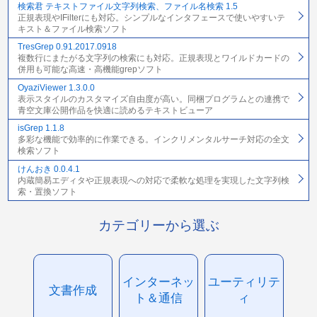
検索君 テキストファイル文字列検索、ファイル名検索 1.5
正規表現やIFilterにも対応。シンプルなインタフェースで使いやすいテ
キスト＆ファイル検索ソフト
TresGrep 0.91.2017.0918
複数行にまたがる文字列の検索にも対応。正規表現とワイルドカードの
併用も可能な高速・高機能grepソフト
OyaziViewer 1.3.0.0
表示スタイルのカスタマイズ自由度が高い。同梱プログラムとの連携で
青空文庫公開作品を快適に読めるテキストビューア
isGrep 1.1.8
多彩な機能で効率的に作業できる。インクリメンタルサーチ対応の全文
検索ソフト
けんおき 0.0.4.1
内蔵簡易エディタや正規表現への対応で柔軟な処理を実現した文字列検
索・置換ソフト
カテゴリーから選ぶ
インターネッ
ユーティリテ
文書作成
ト＆通信
ィ