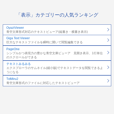
「表示」カテゴリーの人気ランキング
OyaziViewer
青空文庫形式対応のテキストビューア(縦書き・横書き表示)
Giga Text Viewer
巨大なテキストファイルを瞬時に開いて閲覧編集できる
PageOne
シンプルかつ表現力の豊かな青空文庫ビューア 見開き表示、1行単位
のスクロールができる
テキストみるみる
エクスプローラのサムネイル(縮小版)でテキストデータを閲覧できるよ
うになる
TxtMiru2
青空文庫形式のファイルに対応したテキストビューア