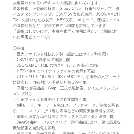
大容量ログや長いテキストの確認に向いています。
通常検索、正規表現検索、Grep パネル、行番号ジャンプ、タ
イムスタンプジャンプ、CSV/TSV表形式表示、JSON/XML/H
TML の折りたたみ表示、HEX表示、tailモード、圧縮ファイル
の直接閲覧など、実務で役立つ機能を搭載しています。
「編集はしないけど、中身を素早く便利に見たい」場面に向
いた専用ビューアです。
◯特徴
・巨大ファイルを軽快に閲覧（設計上はサイズ無制限）
・CSV/TSV を表形式で確認可能
・JSON/XML/HTML の構造折りたたみ表示に対応
・HEXパネルでバイナリファイルの表示も可能
・UTF-8 / UTF-16 / Shift-JIS / EUC-JP など複数の文字コード
に対応し、自動判定と手動切り替えが可能
・高度な検索機能、Grep、正規表現検索、タイムスタンプジ
ャンプ対応
・圧縮ファイルを展開せずに直接閲覧可能
・tailモード、キーワード色分け、ブックマーク、制御文字表
示、ミニマップ、折り返し表示などの閲覧支援機能を搭載
・編集が必要な場合は外部のテキストエディタと連携可能
・JavaScriptベースのスクリプト実行機能により、更に高度な
機能拡張と自動化を実現
・簡易印刷、テーマ変更、vi風操作、キーバインド変更に対応