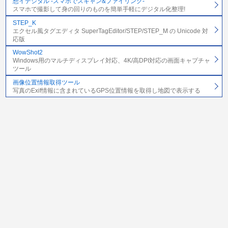
想イデジタル -スマホでスキャン&ファイリング-
スマホで撮影して身の回りのものを簡単手軽にデジタル化整理!
STEP_K
エクセル風タグエディタ SuperTagEditor/STEP/STEP_M の Unicode 対
応版
WowShot2
Windows用のマルチディスプレイ対応、4K/高DPI対応の画面キャプチャ
ツール
画像位置情報取得ツール
写真のExif情報に含まれているGPS位置情報を取得し地図で表示する