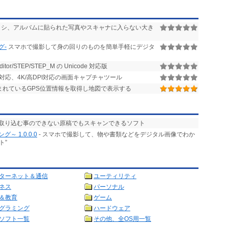
シ、アルバムに貼られた写真やスキャナに入らない大き
グ-
スマホで撮影して身の回りのものを簡単手軽にデジタ
r/STEP/STEP_M の Unicode 対応版
イ対応、4K/高DPI対応の画面キャプチャツール
含まれているGPS位置情報を取得し地図で表示する
で取り込む事のできない原稿でもスキャンできるソフト
 1.0.0.0
- スマホで撮影して、物や書類などをデジタル画像でわか
ト”
ターネット＆通信
ユーティリティ
ネス
パーソナル
＆教育
ゲーム
グラミング
ハードウェア
ソフト一覧
その他、全OS用一覧