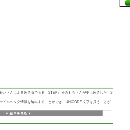
tor」のはせたさんによる改造版である「STEP」 をみむらさんが更に改造した「S
。
イルのタグ情報を編集することができ、UNICODE 文字を扱うことが
▼ 続きを見る ▼
SF)
ーティスト、トラック数、ディスク番号、ディスク数)