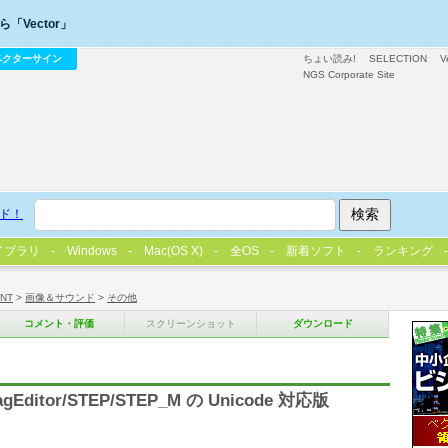
「Vector」
ベクターサイン
ちょい読み!
SELECTION
V
NGS Corporate Site
ド！
イブラリ
Windows
Mac(OS X)
全OS
新着ソフト
ランキング
/NT
>
画像＆サウンド
>
その他
コメント・評価
スクリーンショット
ダウンロード
itor/STEP/STEP_M の Unicode 対応版