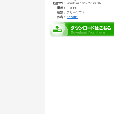
動作OS：
Windows 10/8/7/Vista/XP
・プレイヤー制御の対応プレイヤーにuLilithとfo
・64bit版も同梱(32bit版と動作は同じです
機種：
IBM-PC
・WindowsXP でも動作するという報告を頂いてい
種類：
フリーソフト
作者：
Kobarin
動作には「Microsoft Visual C++ 201
https://visualstudio.microsoft.com/ja/download
https://aka.ms/vs/16/release/VC_redist.
https://aka.ms/vs/16/release/VC_redist.