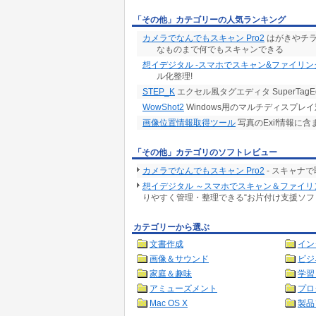
「その他」カテゴリーの人気ランキング
カメラでなんでもスキャン Pro2
はがきやチラ
なものまで何でもスキャンできる
想イデジタル -スマホでスキャン&ファイリン
ル化整理!
STEP_K
エクセル風タグエディタ SuperTagEdito
WowShot2
Windows用のマルチディスプレ
画像位置情報取得ツール
写真のExif情報に
「その他」カテゴリのソフトレビュー
カメラでなんでもスキャン Pro2
- スキャナ
想イデジタル ～スマホでスキャン＆ファイリング～
りやすく管理・整理できる“お片付け支援ソフ
カテゴリーから選ぶ
文書作成
イン
画像＆サウンド
ビジ
家庭＆趣味
学習
アミューズメント
プロ
Mac OS X
製品