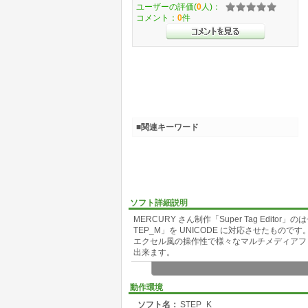
ユーザーの評価(
0
人)：
コメント：
0
件
■関連キーワード
ソフト詳細説明
MERCURY さん制作「Super Tag Edi
TEP_M」を UNICODE に対応させたものです
エクセル風の操作性で様々なマルチメディアファ
出来ます。
オリジナルとの相違点
・UNICODE に対応
動作環境
・対応形式の追加(TAK/OptimFROG/Wavpack/D
ソフト名：
STEP_K
・更新可能なタグ情報の追加(主にアルバムア