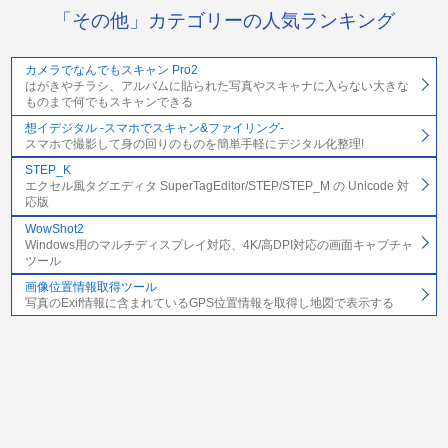
「その他」カテゴリーの人気ランキング
カメラでなんでもスキャン Pro2
はがきやチラシ、アルバムに貼られた写真やスキャナに入らない大きな
ものまで何でもスキャンできる
想イデジタル -スマホでスキャン&ファイリング-
スマホで撮影して身の回りのものを簡単手軽にデジタル化整理!
STEP_K
エクセル風タグエディタ SuperTagEditor/STEP/STEP_M の Unicode 対
応版
WowShot2
Windows用のマルチディスプレイ対応、4K/高DPI対応の画面キャプチャ
ツール
画像位置情報取得ツール
写真のExif情報に含まれているGPS位置情報を取得し地図で表示する