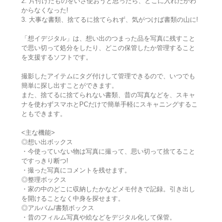
2. 片付けたものをいざ使おうと思ったら、どこに入れたかわ
からなくなった!
3. 大事な書類、捨てるに捨てられず、気がつけば書類の山に!
「想イデジタル」は、想い出のつまった品を写真に残すこと
で思い切って処分をしたり、どこの保管したか管理すること
を支援するソフトです。
撮影したアイテムにタグ付けして管理できるので、いつでも
簡単に探し出すことができます。
また、捨てるに捨てられない書類、昔の写真などを、スキャ
ナを使わずスマホとPCだけで簡単手軽にスキャニングするこ
ともできます。
<主な機能>
◎想い出ボックス
・今使っていない物は写真に撮って、思い切って捨てること
ですっきり断つ!
・撮った写真にコメントを残せます。
◎整理ボックス
・家の中のどこに収納したかなどメモ付きで記録。引き出し
を開けることなく中身を探せます。
◎アルバム/書類ボックス
・昔のフィルム写真や絵などをデジタル化して保管。