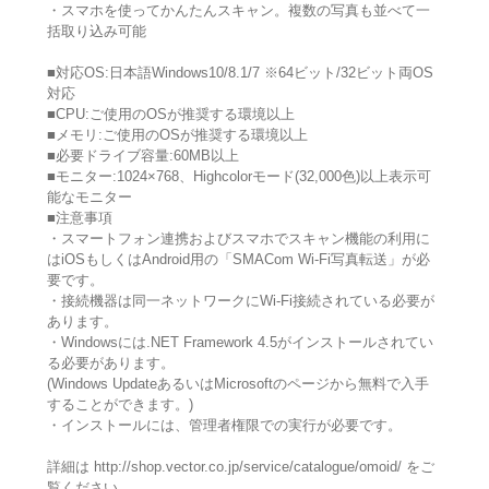
・スマホを使ってかんたんスキャン。複数の写真も並べて一
括取り込み可能
■対応OS:日本語Windows10/8.1/7 ※64ビット/32ビット両OS
対応
■CPU:ご使用のOSが推奨する環境以上
■メモリ:ご使用のOSが推奨する環境以上
■必要ドライブ容量:60MB以上
■モニター:1024×768、Highcolorモード(32,000色)以上表示可
能なモニター
■注意事項
・スマートフォン連携およびスマホでスキャン機能の利用に
はiOSもしくはAndroid用の「SMACom Wi-Fi写真転送」が必
要です。
・接続機器は同一ネットワークにWi-Fi接続されている必要が
あります。
・Windowsには.NET Framework 4.5がインストールされてい
る必要があります。
(Windows UpdateあるいはMicrosoftのページから無料で入手
することができます。)
・インストールには、管理者権限での実行が必要です。
詳細は http://shop.vector.co.jp/service/catalogue/omoid/ をご
覧ください。