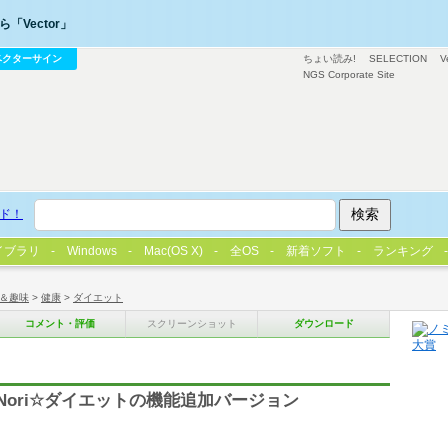
「Vector」
ベクターサイン
ちょい読み!
SELECTION
V
NGS Corporate Site
ド！
イブラリ
Windows
Mac(OS X)
全OS
新着ソフト
ランキング
＆趣味
>
健康
>
ダイエット
コメント・評価
スクリーンショット
ダウンロード
iNori☆ダイエットの機能追加バージョン