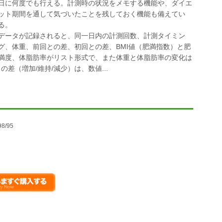
日に何度でも行える。計測時の状況をメモする機能や、ダイエ
ット期間を通して気づいたことを残しておく機能も備えてい
る。
データが記録されると、同一日内の計測回数、計測タイミン
グ、体重、前回との差、初回との差、BMI値（肥満指数）と肥
満度、体脂肪率がリスト形式で、また体重と体脂肪率の変化は
差（増加/維持/減少）は、数値...
98/95