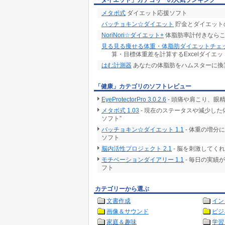
「ダイエット」カテゴリーの人気ランキング
メタボ式
ダイエット応援ソフト
バッチョキン☆ダイエット
貯金とダイエット
NoriNori☆ダイエット+
体脂肪率計付きならこち
見る見る痩せる体重・体脂肪ダイエットチェ
算・目標体重差を計算するExcelダイエ
はむ計測器
あなたの体脂肪をハムスターに換算
「健康」カテゴリのソフトレビュー
EyeProtectorPro 3.0.2.6
- 頭痛や肩こり、眼
メタボ式 1.03
- 現在のステータスや減少し
ソフト”
バッチョキン☆ダイエット 1.1
- 体重の増分
ソフト
脳内活性プロジェクト 2.1
- 脳を刺激してく
モチベーションダイアリー 1.1
- 毎日の実績
フト
カテゴリーから選ぶ
文書作成
イン
画像＆サウンド
ビジ
家庭＆趣味
学習