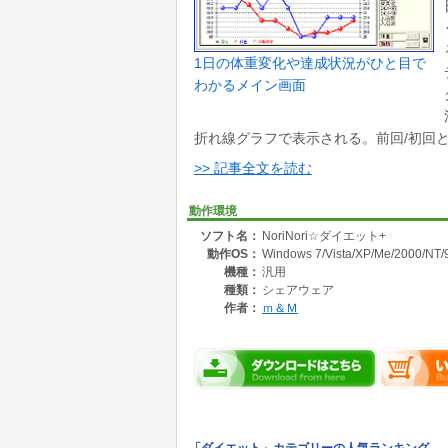
1日の体重変化や達成状況がひと目で
わかるメイン画面
折れ線グラフで表示される。前回/初回との
>> 記事全文を読む
動作環境
ソフト名：
NoriNori☆ダイエット+
動作OS：
Windows 7/Vista/XP/Me/2000/NT/
機種：
汎用
種類：
シェアウェア
作者：
ｍ＆Ｍ