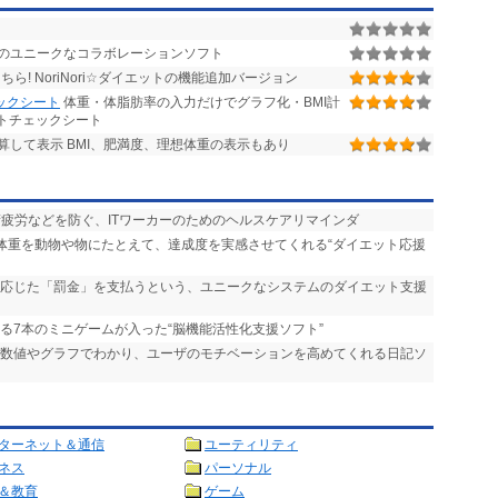
のユニークなコラボレーションソフト
ら! NoriNori☆ダイエットの機能追加バージョン
ックシート
体重・体脂肪率の入力だけでグラフ化・BMI計
ットチェックシート
して表示 BMI、肥満度、理想体重の表示もあり
精疲労などを防ぐ、ITワーカーのためのヘルスケアリマインダ
た体重を動物や物にたとえて、達成度を実感させてくれる“ダイエット応援
に応じた「罰金」を支払うという、ユニークなシステムのダイエット支援
れる7本のミニゲームが入った“脳機能活性化支援ソフト”
が数値やグラフでわかり、ユーザのモチベーションを高めてくれる日記ソ
ターネット＆通信
ユーティリティ
ネス
パーソナル
＆教育
ゲーム