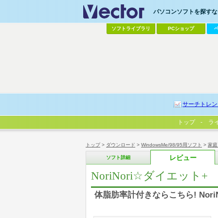
パソコンソフトを探すなら
ソフトライブラリ
PCショップ
サーチトレン
トップ
ラ
トップ
>
ダウンロード
>
WindowsMe/98/95用ソフト
>
家庭
レビュー
ソフト詳細
NoriNori☆ダイエット+
体脂肪率計付きならこちら! Nor