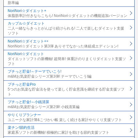
肪率編
NoriNori☆ダイエット+
体脂肪率計付きならこちら! NoriNori☆ダイエットの機能追加バージョン
カップル☆ダイエット
二人一緒ならきっとがんばり続けられる! 二人で楽しむダイエット支援
ソフト
NoriNori☆ダイエット++
NoriNori☆ダイエット第3弾 ありそでなかった体組成エディション!
NoriNori☆ダイエット
ダイエットソフトの新機軸! 超簡単! 体重計のりまくりダイエット支援ソ
フト
プチっと貯金!～テーマでいこう!
m&Mお気楽貯金シリーズ第3弾! テーマでいこう!編
プチっと貯金Pro
5つのお気楽な貯金法を使って楽しく貯金意識を継続する貯金支援ソフ
ト
プチっと貯金!～小銭清算
m&Mお気楽貯金シリーズ第2弾! 小銭清算編
やりくりプランナー
ユニークな家計簿&こづかい帳 楽しく続ける家計やりくり支援ソフト
楽チン!節約生活
家庭系ソフトの新機軸! 積極的に家計を助ける節約支援ソフト