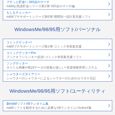
プチっと貯金!～365歩のマーチ
m&Mお気楽貯金シリーズ第1弾! 365歩のマーチ編
もしもチェッカー
m&Mプチサポートシリーズ第6弾! 期間別一括計算支援ソフト
WindowsMe/98/95用ソフト/パーソナル
コミックゲッター!
m&Mプチサポートシリーズ第1弾! コミック本収集支援
コミックゲッターPro
ブックオフジャンキー必須! コミック本収集支援ソフト
ソングゲッター
タイトル画像や歌詞データの収集が楽しい! 音楽情報管理システム
シャウターズダイアリー
シャウターのシャウターによるシャウターのためのカラオケ日記
WindowsMe/98/95用ソフト/ユーティリティ
新m&MソフトVBランタイム集
m&Mソフトを動作するために必要なVBランタイム+ActiveX集