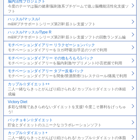
脳内活性プロジェクト
今度のテーマは脳の健康!脳刺激系プチゲームで遊ぶ脳機能活性化支援ソ
フト
ハッスル!マッスル!
m&Mプチサポートシリーズ第2弾! 筋トレ支援ソフト
ハッスル!マッスル!Type R
m&Mプチサポートシリーズ第2弾! 筋トレ支援ソフトの回数ランダム編
モチベーションダイアリー リラクゼーションパック
モチベーションダイアリーをヨガ/呼吸法/手足のツボで利用
モチベーションダイアリー その他もろもろ1パック
モチベーションダイアリーを脳内刺激/サプリメント/小言把握で利用
モチベーションダイアリー タブー反省パック
モチベーションダイアリーを間食/禁酒禁煙/コレステロール/痛風で利用
カップル☆ダイエット++
二人一緒ならきっとがんばり続けられる! カップル☆ダイエットの体組
成編
Victory Diet
多彩な情報であきらめないダイエットを支援! 今度こそ勝利をげっちゅ
う!
バッチョキン☆ダイエット
貯金とダイエットのユニークなコラボレーションソフト
カップル☆ダイエット+
二人一緒ならきっとがんばり続けられる! カップル☆ダイエットの体脂