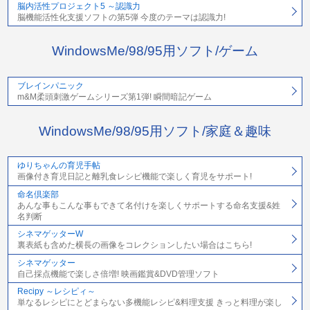
脳内活性プロジェクト5 ～認識力
脳機能活性化支援ソフトの第5弾 今度のテーマは認識力!
WindowsMe/98/95用ソフト/ゲーム
ブレインパニック
m&M柔頭刺激ゲームシリーズ第1弾! 瞬間暗記ゲーム
WindowsMe/98/95用ソフト/家庭＆趣味
ゆりちゃんの育児手帖
画像付き育児日記と離乳食レシピ機能で楽しく育児をサポート!
命名倶楽部
あんな事もこんな事もできて名付けを楽しくサポートする命名支援&姓
名判断
シネマゲッターW
裏表紙も含めた横長の画像をコレクションしたい場合はこちら!
シネマゲッター
自己採点機能で楽しさ倍増! 映画鑑賞&DVD管理ソフト
Recipy ～レシピィ～
単なるレシピにとどまらない多機能レシピ&料理支援 きっと料理が楽し