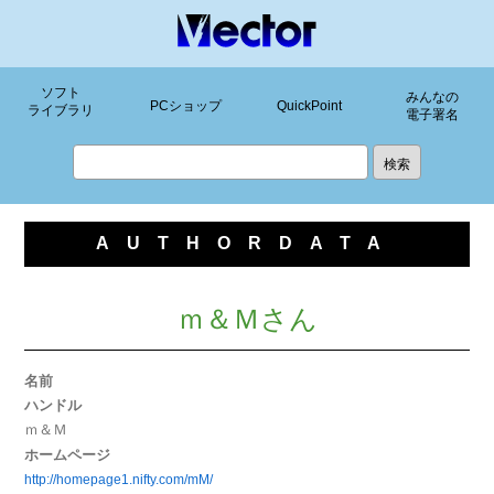
ソフト
みんなの
PCショップ
QuickPoint
ライブラリ
電子署名
AUTHORDATA
ｍ＆Ｍさん
名前
ハンドル
ｍ＆Ｍ
ホームページ
http://homepage1.nifty.com/mM/