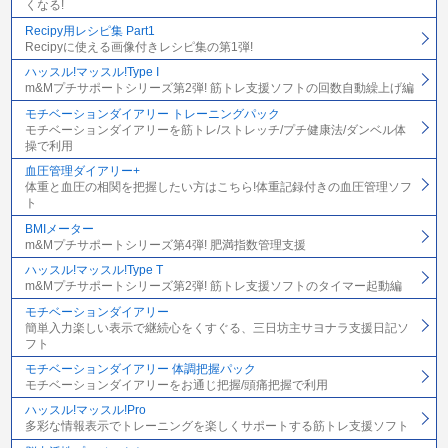
くなる!
Recipy用レシピ集 Part1
Recipyに使える画像付きレシピ集の第1弾!
ハッスル!マッスル!Type I
m&Mプチサポートシリーズ第2弾! 筋トレ支援ソフトの回数自動繰上げ編
モチベーションダイアリー トレーニングパック
モチベーションダイアリーを筋トレ/ストレッチ/プチ健康法/ダンベル体
操で利用
血圧管理ダイアリー+
体重と血圧の相関を把握したい方はこちら!体重記録付きの血圧管理ソフ
ト
BMIメーター
m&Mプチサポートシリーズ第4弾! 肥満指数管理支援
ハッスル!マッスル!Type T
m&Mプチサポートシリーズ第2弾! 筋トレ支援ソフトのタイマー起動編
モチベーションダイアリー
簡単入力楽しい表示で継続心をくすぐる、三日坊主サヨナラ支援日記ソ
フト
モチベーションダイアリー 体調把握パック
モチベーションダイアリーをお通じ把握/頭痛把握で利用
ハッスル!マッスル!Pro
多彩な情報表示でトレーニングを楽しくサポートする筋トレ支援ソフト