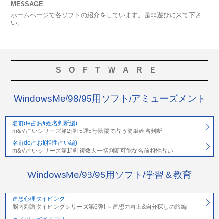
MESSAGE
ホームページで各ソフトの紹介をしています。是非遊びに来て下さ
い。
SOFTWARE
WindowsMe/98/95用ソフト/アミューズメント
名前de占お!(姓名判断編)
m&M占いシリーズ第2弾! 5運5行陰陽で占う簡単姓名判断
名前de占お!(相性占い編)
m&M占いシリーズ第1弾! 複数人一括判断可能な名前相性占い
WindowsMe/98/95用ソフト/学習＆教育
連想心理タイピング
脳内刺激タイピングシリーズ第6弾! ～連想力向上&自分探しの旅編