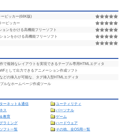
ーピッカー(68K版)
ラーピッカー
ーションをかける高機能フリーソフト
ーションをかける高機能フリーソフト
操作で複雑なレイアウトを実現できるテーブル専用HTMLエディタ
SWFとして出力できるアニメーション作成ソフト
クなどの挿入が可能な、タグ挿入型HTMLエディタ
ンプルなホームページ作成ツール
ターネット＆通信
ユーティリティ
ネス
パーソナル
＆教育
ゲーム
グラミング
ハードウェア
ソフト一覧
その他、全OS用一覧