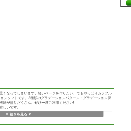
重くなってしまいます。軽いページを作りたい、でもやっぱりカラフル
ーションソフトです。3種類のグラデーションパターン・グラデーション保
機能が盛りだくさん。ぜひ一度ご利用ください!
嬉しいです。
▼ 続きを見る ▼