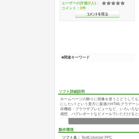
ユーザーの評価(
0
人)：
コメント：
0
件
■関連キーワード
ソフト詳細説明
ホームページの飾りに画像を使うとどうしても
にしたい! という貴方に最適のHTMLグラデ
存機能・ブラウザプレビューなど、いろいろな
感想、バグレポートなどメールでいただけると
動作環境
ソフト名：
TextColorizer PPC