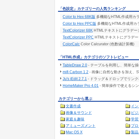
「色設定」カテゴリーの人気ランキング
Color to Hex 68K版
多機能なHTML作成用カラ
Color to Hex PPC版
多機能なHTML作成用カ
TextColorizer 68K
HTMLテキストにグラデ
TextColorizer PPC
HTMLテキストにグラデ
ColorCalc
Color Calcurator (色数値計算機)
「HTML作成」カテゴリのソフトレビュー
TableDraw 2.0
- テーブルを利用し、簡単な
mifi Carbon 1.2
- 画像に自然な動きを加え、
Ju's iEdit 2.7.1
- ドラッグ＆ドロップでリン
HomeMaker Pro 4.01
- 簡単操作で使えるシ
カテゴリーから選ぶ
文書作成
イン
画像＆サウンド
ビジ
家庭＆趣味
学習
アミューズメント
プロ
Mac OS X
製品