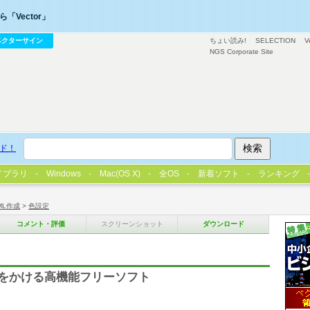
「Vector」
ベクターサイン
ちょい読み!
SELECTION
V
NGS Corporate Site
ド！
イブラリ
Windows
Mac(OS X)
全OS
新着ソフト
ランキング
ML作成
>
色設定
コメント・評価
スクリーンショット
ダウンロード
ンをかける高機能フリーソフト