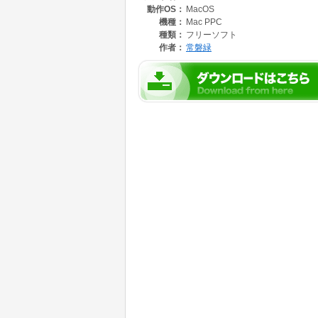
動作OS：
MacOS
機種：
Mac PPC
種類：
フリーソフト
作者：
常磐緑