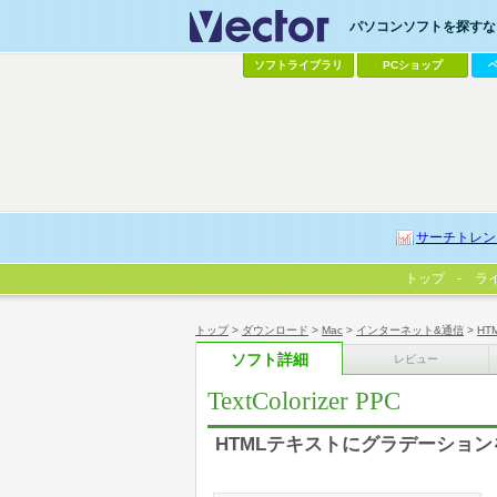
パソコンソフトを探すなら
ソフトライブラリ
PCショップ
サーチトレン
トップ
ラ
トップ
>
ダウンロード
>
Mac
>
インターネット&通信
>
HT
ソフト詳細
レビュー
TextColorizer PPC
HTMLテキストにグラデーショ