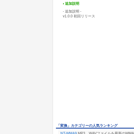
追加説明
- 追加説明 -
v1.0.0 初回リリース
「変換」カテゴリーの人気ランキング
NT-WMA9
MP3、WAVファイルを最新のWMA