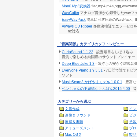
Moo0 Mp3変換器
flac,mp4,m4a,ogg,wav,w
WavCutter
アナログ音源から録音したwavフ
EasyWavPack
簡単に可逆圧縮のWavPack、f
Always CD Ripper
多数決検証でエラーゼロを追求
nz対応
「音楽関係」カテゴリのソフトレビュー
CurioSound 1.1.22
- 設定項目をしぼり込み
音質で楽しめる純国産のサウンドプレイヤー
Deep Blue Juke 1.3
- 気持ちの安らぐ環境音
Everyone Piano 1.9.3.31
- 7日間で誰でも
ソフト
MusicScore3 かげやまモデル 1.0.0.1
- 豊富
ペンちゃんの不思議なけんばん2015 4.00
-
カテゴリーから選ぶ
文書作成
イン
画像＆サウンド
ビジ
家庭＆趣味
学習
アミューズメント
プロ
Mac OS X
製品