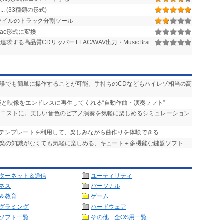
ma... (33種類の形式)
ァイルのトラック分割ツール
lac形式に変換
する高品質CDリッパー FLAC/WAV出力・MusicBrai
、誰でも簡単に操作することが可能。手持ちのCDなどもハイレゾ相当の高
楽と映像をエンドレスに再生してくれる“自動作曲・演奏ソフト”
ピアニストに。美しい音色のピアノ演奏を気軽に楽しめるシミュレーション
なテンプレートを利用して、楽しみながら曲作りを体験できる
 音楽の知識がなくても気軽に楽しめる、キュート＋多機能な鍵盤ソフト
ターネット＆通信
ユーティリティ
ネス
パーソナル
＆教育
ゲーム
グラミング
ハードウェア
ソフト一覧
その他、全OS用一覧