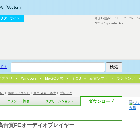
「Vector」
ベクターサイン
ちょい読み!
SELECTION
V
NGS Corporate Site
ド！
イブラリ
Windows
Mac(OS X)
全OS
新着ソフト
ランキング
/NT
>
画像＆サウンド
>
音声 録音・再生
>
プレイヤ
ダウンロード
コメント・評価
スクリーンショット
要高音質PCオーディオプレイヤー