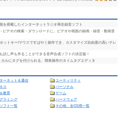
機能を搭載したインターネットラジオ再生録音ソフト
- ビデオの検索・ダウンロードに。ビデオや画面の録画・録音・動画音
- ホットキー/マウスですばやく操作でき、カスタマイズ自由度の高いテレ
声も話し声も作ることができる音声合成ソフトの決定版！
ズミカルにタグを付けられる、簡単操作のタイムタグエディタ
ターネット＆通信
ユーティリティ
ネス
パーソナル
＆教育
ゲーム
グラミング
ハードウェア
ソフト一覧
その他、全OS用一覧