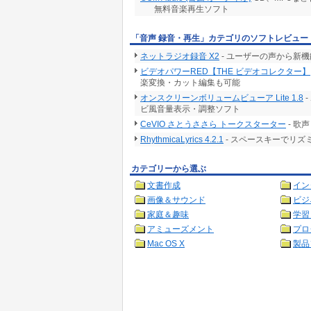
無料音楽再生ソフト
「音声 録音・再生」カテゴリのソフトレビュー
ネットラジオ録音 X2
- ユーザーの声から新
ビデオパワーRED【THE ビデオコレクター】
楽変換・カット編集も可能
オンスクリーンボリュームビューア Lite 1.8
ビ風音量表示・調整ソフト
CeVIO さとうささら トークスターター
- 歌
RhythmicaLyrics 4.2.1
- スペースキーでリ
カテゴリーから選ぶ
文書作成
イン
画像＆サウンド
ビジ
家庭＆趣味
学習
アミューズメント
プロ
Mac OS X
製品