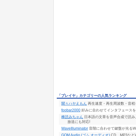
「プレイヤ」カテゴリーの人気ランキング
聞々ハヤえもん
再生速度・再生周波数・音程
foobar2000
好みに合わせてインタフェースを
棒読みちゃん
日本語の文章を音声合成で読み上げ! 
放送にも対応!
WaveIlluminator
音階に合わせて鍵盤が光るWAV
GOM Audio (ゴム オーディオ)
CD、MP3な