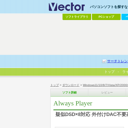
パソコンソフトを探すなら
ソフトライブラリ
PCショップ
サーチトレン
トップ
ラ
トップ
>
ダウンロード
>
Windows11/10/8/7/Vista/XP/2000
ソフト詳細
レビュー
Always Player
疑似DSD×8対応 外付けDAC不