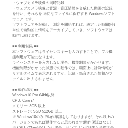
・ウェブカメラ映像の同時記録
・ウェブカメラ映像と音源・音圧情報を合成した動画の記録
を行い、それらを 適切なファイルに保存する Windowsソフト
ウェア です。
ソフトウェアを起動し、測定を開始すれば、設定した時間(秒)
単位で自動的に情報をアーカイブしていき、ソフトウェアは
動作し続けます。
■■ 利用制限 ■■
本ソフトウェアはライセンスキーを入力することで、フル機
能利用が可能になります。
ライセンスキーを入力しない場合、機能制限がかかります。
機能制限がかかった状態での動作では、画面上に計測情報が
リアルタイムで表示されますが、記録・録音された情報がフ
ァイルに出力されません。
■■ 動作環境 ■■
Windows10 Pro 64bit以降
CPU: Core i7
メモリー: 8GB 以上
ストレージ: SSD 512GB 以上
※ Windows10のみで動作確認をしておりますが、それ以上の
バージョンであれば動作すると思われます(動作保証はなし)
※ CPUパワーが足りない場合、サンプリング結果と音声の合