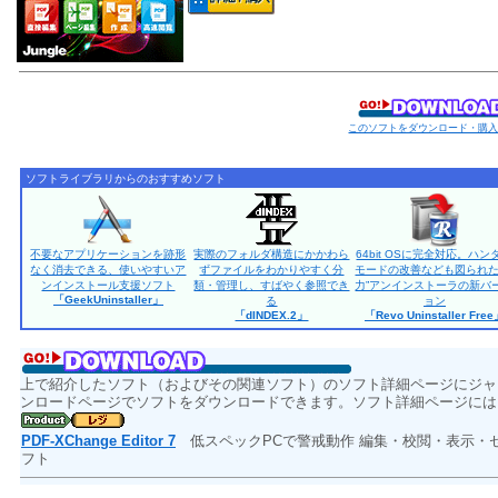
このソフトをダウンロード・購
ソフトライブラリからのおすすめソフト
不要なアプリケーションを跡形
実際のフォルダ構造にかかわら
64bit OSに完全対応。ハン
なく消去できる、使いやすいア
ずファイルをわかりやすく分
モードの改善なども図られた
ンインストール支援ソフト
類・管理し、すばやく参照でき
力”アンインストーラの新バ
「GeekUninstaller」
る
ョン
「dINDEX.2」
「Revo Uninstaller Fre
上で紹介したソフト（およびその関連ソフト）のソフト詳細ページにジャ
ンロードページでソフトをダウンロードできます。ソフト詳細ページには
PDF-XChange Editor 7
低スペックPCで警戒動作 編集・校閲・表示・
フト