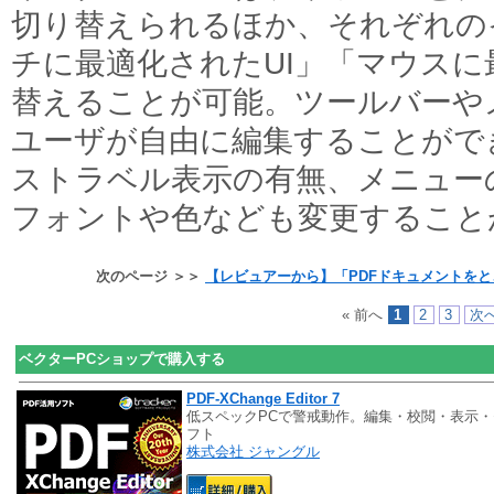
切り替えられるほか、それぞれの
チに最適化されたUI」「マウスに
替えることが可能。ツールバーや
ユーザが自由に編集することがで
ストラベル表示の有無、メニュー
フォントや色なども変更すること
次のページ ＞＞
【レビュアーから】「PDFドキュメントを
« 前へ
1
2
3
次へ
ベクターPCショップで購入する
PDF-XChange Editor 7
低スペックPCで警戒動作。編集・校閲・表示・
フト
株式会社 ジャングル