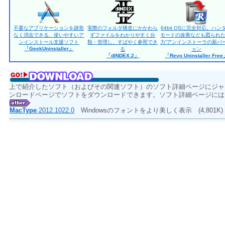
不要なアプリケーションを跡形
実際のフォルダ構造にかかわら
64bit OSに完全対応。ハン
なく消去できる、使いやすいア
ずファイルをわかりやすく分
モードの改善なども図られた
ンインストール支援ソフト
類・管理し、すばやく参照でき
力”アンインストーラの新バ
「GeekUninstaller」
る
ョン
「dINDEX.2」
「Revo Uninstaller Fre
上で紹介したソフト（およびその関連ソフト）のソフト詳細ページにジャ
ンロードページでソフトをダウンロードできます。ソフト詳細ページには
MacType
2012.1022.0
Windowsのフォントをより美しく表示
(4,801K)