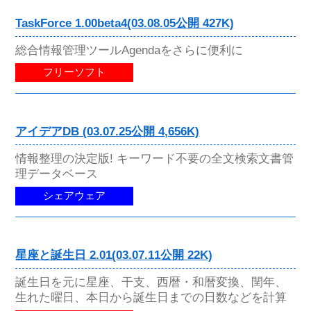
TaskForce 1.00beta4(03.08.05公開 427K)
総合情報管理ツールAgendaをさらに便利に
フリーソフト
アイデアDB (03.07.25公開 4,656K)
情報整理の決定版! キーワード不要の全文検索文書管
理データベース
シェアウェア
星座と誕生日 2.01(03.07.11公開 22K)
誕生日を元に星座、干支、西暦・和暦変換、閏年、
生れた曜日、本日から誕生日までの日数などを計算