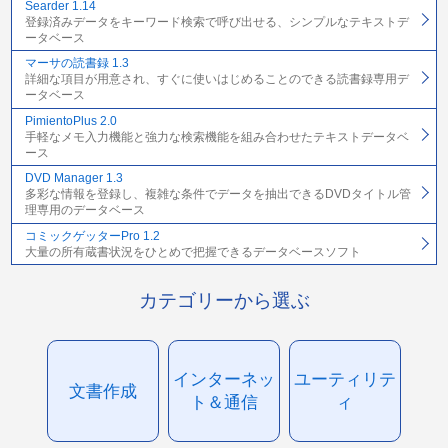
Searder 1.14
登録済みデータをキーワード検索で呼び出せる、シンプルなテキストデ
ータベース
マーサの読書録 1.3
詳細な項目が用意され、すぐに使いはじめることのできる読書録専用デ
ータベース
PimientoPlus 2.0
手軽なメモ入力機能と強力な検索機能を組み合わせたテキストデータベ
ース
DVD Manager 1.3
多彩な情報を登録し、複雑な条件でデータを抽出できるDVDタイトル管
理専用のデータベース
コミックゲッターPro 1.2
大量の所有蔵書状況をひとめで把握できるデータベースソフト
カテゴリーから選ぶ
インターネッ
ユーティリテ
文書作成
ト＆通信
ィ