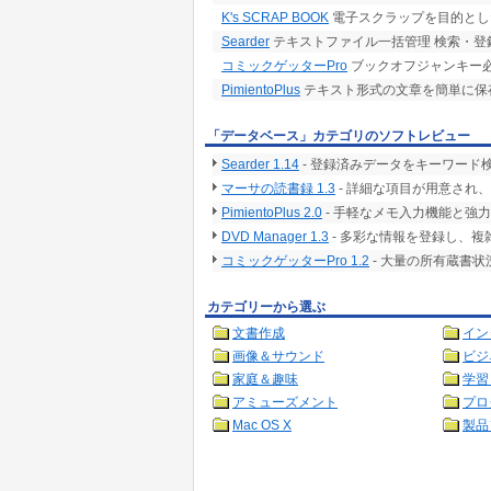
K's SCRAP BOOK
電子スクラップを目的とし
Searder
テキストファイル一括管理 検索・登
コミックゲッターPro
ブックオフジャンキー必
PimientoPlus
テキスト形式の文章を簡単に保
「データベース」カテゴリのソフトレビュー
Searder 1.14
- 登録済みデータをキーワード
マーサの読書録 1.3
- 詳細な項目が用意され
PimientoPlus 2.0
- 手軽なメモ入力機能と強
DVD Manager 1.3
- 多彩な情報を登録し、
コミックゲッターPro 1.2
- 大量の所有蔵書
カテゴリーから選ぶ
文書作成
イン
画像＆サウンド
ビジ
家庭＆趣味
学習
アミューズメント
プロ
Mac OS X
製品