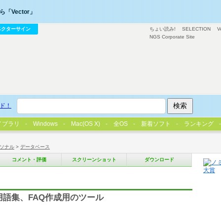
「Vector」
ベクターサイン
ちょい読み!
SELECTION
V
NGS Corporate Site
ド！
イブラリ
Windows
Mac(OS X)
全OS
新着ソフト
ランキング
ソナル
>
データベース
コメント・評価
スクリーンショット
ダウンロード
用語集、FAQ作成用のツール