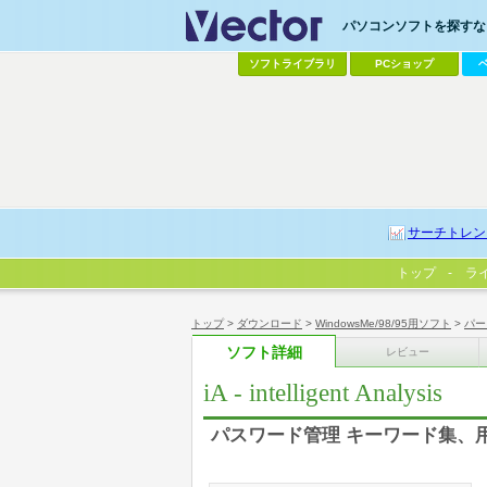
パソコンソフトを探すなら
ソフトライブラリ
PCショップ
サーチトレン
トップ
ラ
トップ
>
ダウンロード
>
WindowsMe/98/95用ソフト
>
パー
ソフト詳細
レビュー
iA - intelligent Analysis
パスワード管理 キーワード集、