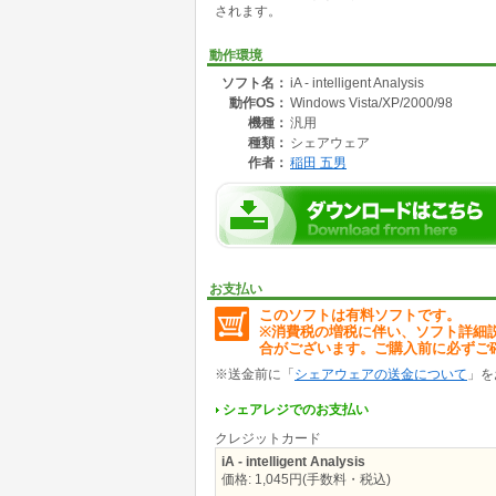
されます。
動作環境
ソフト名：
iA - intelligent Analysis
動作OS：
Windows Vista/XP/2000/98
機種：
汎用
種類：
シェアウェア
作者：
稲田 五男
お支払い
このソフトは有料ソフトです。
※消費税の増税に伴い、ソフト詳細
合がございます。ご購入前に必ずご
※送金前に「
シェアウェアの送金について
」を
シェアレジでのお支払い
クレジットカード
iA - intelligent Analysis
価格: 1,045円(手数料・税込)