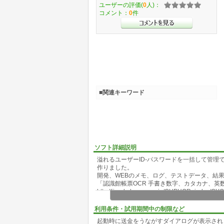
ユーザーの評価(
0
人)：
コメント：
0
件
■関連キーワード
ソフト詳細説明
溢れるユーザーID-パスワードを一括して管理
作りました。
開発、WEBのメモ、ログ、テストデータ、結
「認識館帳票OCR 手書き数字、カタカナ、英
http://iinada.la.coocan.jp/CHPHOR_index/
利用条件・試用期間中の制限など
起動時に送金をうながすダイアログが表示され