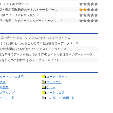
たファイル管理ソフト
録・表示 簡単操作のテキストデータベース
須! コミック本収集支援ソフト
存・分類できるパーソナルデータベースソフト
検索で呼び出せる、シンプルなテキストデータベース
、すぐに使いはじめることのできる読書録専用データベース
力な検索機能を組み合わせたテキストデータベース
複雑な条件でデータを抽出できるDVDタイトル管理専用のデータベース
状況をひとめで把握できるデータベースソフト
ターネット＆通信
ユーティリティ
ネス
パーソナル
＆教育
ゲーム
グラミング
ハードウェア
ソフト一覧
その他、全OS用一覧