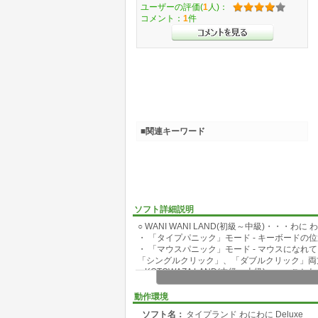
ユーザーの評価(
1
人)：
コメント：
1
件
■関連キーワード
ソフト詳細説明
○ WANI WANI LAND(初級～中級)・・・わに 
・ 「タイプパニック」モード - キーボード
・ 「マウスパニック」モード - マウスにな
「シングルクリック」、「ダブルクリック」両
○ KOTOWAZA LAND(中級～上級)・・・こと
・ 英文1行の「ことわざ」をいろいろ集めま
・ あるていど「タッチタイピング」になれまし
動作環境
○ AESOP LAND(上級)・・・イソップ ランド
ソフト名：
タイプランド わにわに Deluxe
・ ひたすらタイピングの練習をするモードで