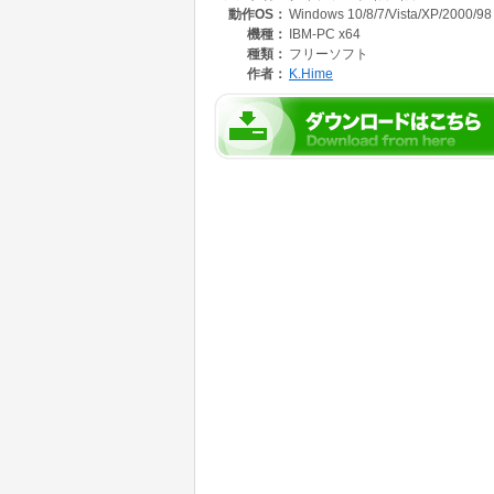
動作OS：
Windows 10/8/7/Vista/XP/2000/98
・ ストーリーは、すべてイソップ物語を参考
・ リアルタイムで、自分の成績やグラフ、各
機種：
IBM-PC x64
達で成績を競い合えば、きっと、たのしいタイ
種類：
フリーソフト
記録を更新した時に出る、「打ち上げ花火」は
作者：
K.Hime