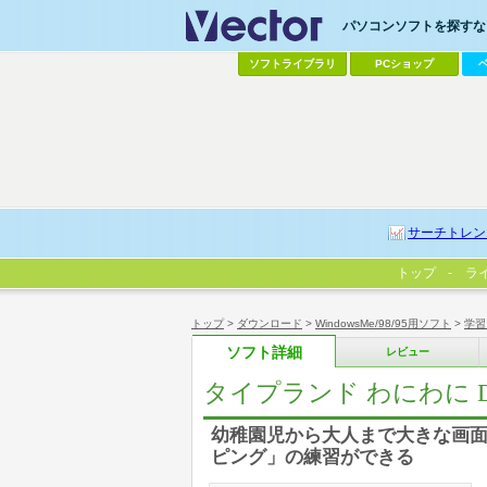
パソコンソフトを探すなら
ソフトライブラリ
PCショップ
サーチトレン
トップ
ラ
トップ
>
ダウンロード
>
WindowsMe/98/95用ソフト
>
学習
ソフト詳細
レビュー
タイプランド わにわに De
幼稚園児から大人まで大きな画
ピング」の練習ができる