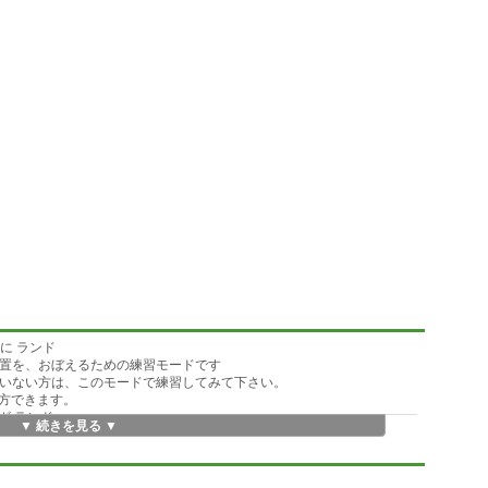
わに ランド
の位置を、おぼえるための練習モードです
れていない方は、このモードで練習してみて下さい。
方できます。
わざ ランド
▼ 続きを見る ▼
した。「ほんやく」もつけています。
たら、このコースでどうぞ!
す。