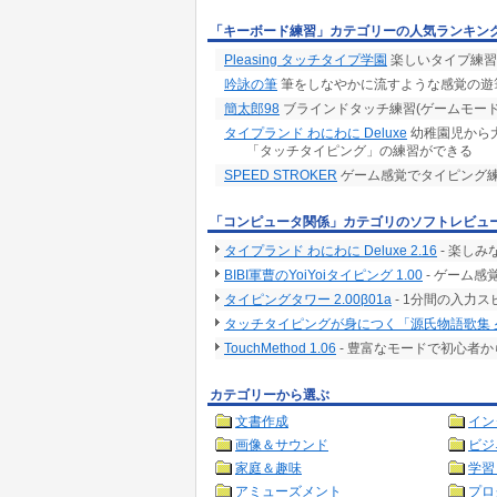
「キーボード練習」カテゴリーの人気ランキン
Pleasing タッチタイプ学園
楽しいタイプ練習
吟詠の筆
筆をしなやかに流すような感覚の遊
簡太郎98
ブラインドタッチ練習(ゲームモー
タイプランド わにわに Deluxe
幼稚園児から
「タッチタイピング」の練習ができる
SPEED STROKER
ゲーム感覚でタイピング
「コンピュータ関係」カテゴリのソフトレビュ
タイプランド わにわに Deluxe 2.16
- 楽し
BIBI軍曹のYoiYoiタイピング 1.00
- ゲーム
タイピングタワー 2.00β01a
- 1分間の入力
タッチタイピングが身につく「源氏物語歌集 夕
TouchMethod 1.06
- 豊富なモードで初心者
カテゴリーから選ぶ
文書作成
イン
画像＆サウンド
ビジ
家庭＆趣味
学習
アミューズメント
プロ