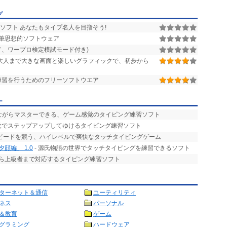
グ
ソフト あなたもタイプ名人を目指そう!
筆思想的ソフトウェア
ド、ワープロ検定模試モード付き)
大人まで大きな画面と楽しいグラフィックで、初歩から
練習を行うためのフリーソフトウエア
ー
みながらマスターできる、ゲーム感覚のタイピング練習ソフト
感覚でステップアップしてゆけるタイピング練習ソフト
スピードを競う、ハイレベルで爽快なタッチタイピングゲーム
顔編」 1.0
- 源氏物語の世界でタッチタイピングを練習できるソフト
から上級者まで対応するタイピング練習ソフト
ターネット＆通信
ユーティリティ
ネス
パーソナル
＆教育
ゲーム
グラミング
ハードウェア