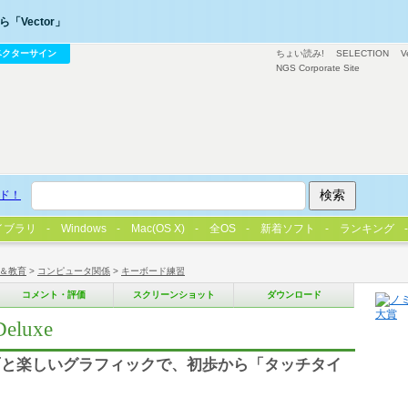
「Vector」
ベクターサイン
ちょい読み!
SELECTION
V
NGS Corporate Site
ド！
イブラリ
Windows
Mac(OS X)
全OS
新着ソフト
ランキング
＆教育
>
コンピュータ関係
>
キーボード練習
コメント・評価
スクリーンショット
ダウンロード
luxe
面と楽しいグラフィックで、初歩から「タッチタイ