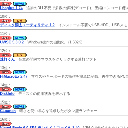
Lhaplus
1.74
追加のDLL不要で多数の解凍(デコード)、圧縮(エンコード
10位：
ディスク消去ユーティリティ
1.2
インストール不要でUSB-HDD、USB
11位：
UWSC
5.3.0.2
Windows操作の自動化
(1,502K)
12位：
速打くん
任意の間隔でマウスをクリックする連打ソフト
13位：
HiMacroEx
2.47
マウスやキーボードの操作を簡単に記録、再生できるP
14位：
DiskInfo
ディスクの使用状況を表示する
15位：
CLaunch
軽さと使い易さを追求したボタン型ランチャー
16位：
Visual Basic 6.0 SP6 ランタイムファイル
3.40
VB6.0で作成されたソフトの動