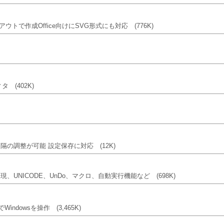
トで作成Office向けにSVG形式にも対応
(776K)
ディタ
(402K)
間隔の調整が可能 設定保存に対応
(12K)
、UNICODE、UnDo、マクロ、自動実行機能など
(698K)
indowsを操作
(3,465K)