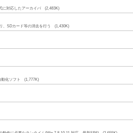
)形式に対応したアーカイバ
(2,483K)
メモリ、SDカード等の消去を行う
(1,430K)
C自動化ソフト
(1,777K)
作に必要なランタイム(Win 7,8,10,11 対応、最新SP6)
(2,655K)