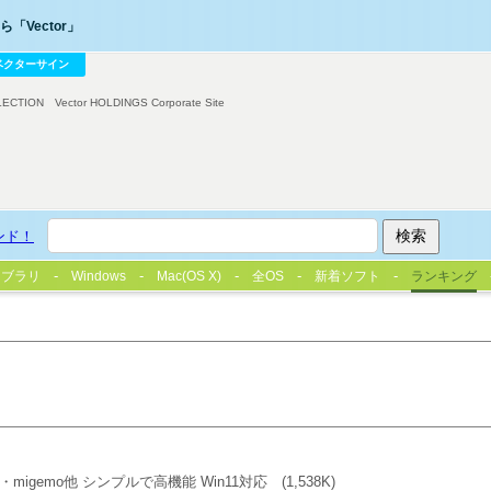
「Vector」
ベクターサイン
LECTION
Vector HOLDINGS Corporate Site
ンド！
イブラリ
Windows
Mac(OS X)
全OS
新着ソフト
ランキング
migemo他 シンプルで高機能 Win11対応
(1,538K)