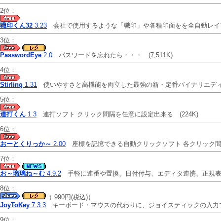
2位：
職印くん32
3.23
会社で使用するような「職印」や各種印面をを全自動レイアウ
3位：
PasswordEye
2.0
パスワードを忘れたら・・・
(7,511K)
4位：
Stirling
1.31
使いやすさと高機能を両立した最強の新・定番バイナリエ
5位：
連打くん
1.3
連打ソフト クリック間隔を任意に設定出来る
(224K)
6位：
おーとくりっか～
2.00
座標を記憶できる自動クリックソフト 各クリック
7位：
お～瑠璃ね～む
4.9.2
手軽に連番や置換、日付付与、エディタ連携、正規表現
8位：
（ 990円(税込)）
JoyToKey
7.3.3
キーボード・マウスの代わりに、ジョイスティックの入力でW
9位：