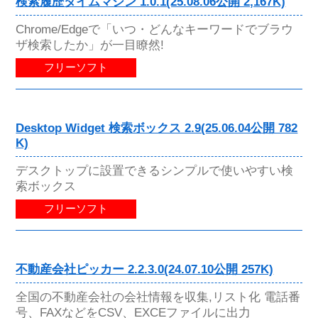
検索履歴タイムマシン 1.0.1(25.08.06公開 2,167K)
Chrome/Edgeで「いつ・どんなキーワードでブラウ
ザ検索したか」が一目瞭然!
フリーソフト
Desktop Widget 検索ボックス 2.9(25.06.04公開 782
K)
デスクトップに設置できるシンプルで使いやすい検
索ボックス
フリーソフト
不動産会社ピッカー 2.2.3.0(24.07.10公開 257K)
全国の不動産会社の会社情報を収集,リスト化 電話番
号、FAXなどをCSV、EXCEファイルに出力