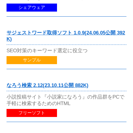
シェアウェア
サジェストワード取得ソフト 1.0.9(24.06.05公開 392
K)
SEO対策のキーワード選定に役立つ
サンプル
なろう検索 2.12(23.10.11公開 882K)
小説投稿サイト『小説家になろう』の作品群をPCで
手軽に検索するためのHTML
フリーソフト