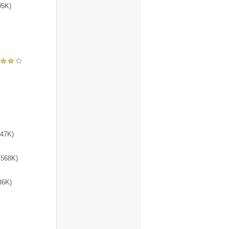
5K)
7K)
68K)
36K)