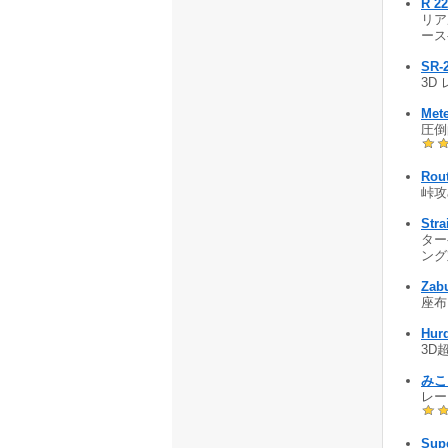
R 2
リア
ースゲ
SR-2
3D 
Mete
圧倒
Rou
峠攻
Stra
ター
ング対
Zab
座布
Hur
3D
みこ
レー
Sup