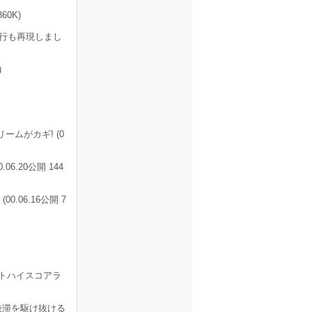
60K)
行も再現しまし
)
ムがカギ! (0
6.20公開 144
06.16公開 7
ットハイスコアラ
渋滞を駆け抜ける