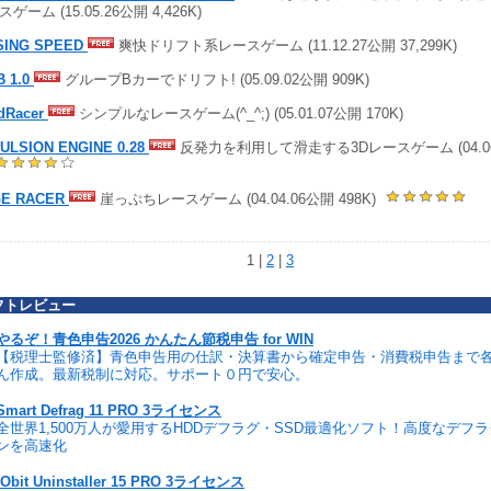
ゲーム (15.05.26公開 4,426K)
SING SPEED
爽快ドリフト系レースゲーム (11.12.27公開 37,299K)
B 1.0
グループBカーでドリフト! (05.09.02公開 909K)
dRacer
シンプルなレースゲーム(^_^;) (05.01.07公開 170K)
ULSION ENGINE 0.28
反発力を利用して滑走する3Dレースゲーム (04.06.1
E RACER
崖っぷちレースゲーム (04.04.06公開 498K)
1 |
2
|
3
フトレビュー
やるぞ！青色申告2026 かんたん節税申告 for WIN
【税理士監修済】青色申告用の仕訳・決算書から確定申告・消費税申告まで
ん作成。最新税制に対応。サポート０円で安心。
Smart Defrag 11 PRO 3ライセンス
全世界1,500万人が愛用するHDDデフラグ・SSD最適化ソフト！高度なデフ
ンを高速化
IObit Uninstaller 15 PRO 3ライセンス