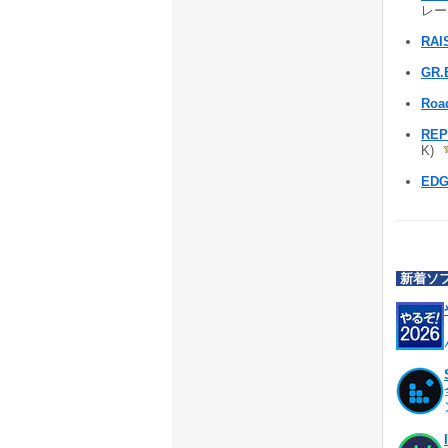
レース
RAI
GR.
Roa
REP
K)
EDG
新着ソ