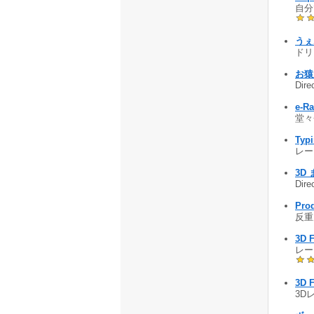
自分
うぇ
ドリ
お猿
Di
e-R
堂々
Typi
レー
3D 
Di
Pro
反重
3D F
レー
3D F
3D