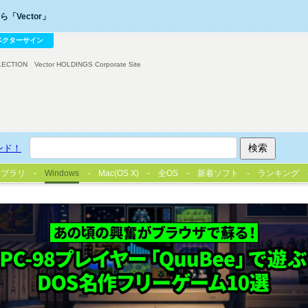
「Vector」
ベクターサイン
LECTION
Vector HOLDINGS Corporate Site
ンド！
イブラリ
Windows
Mac(OS X)
全OS
新着ソフト
ランキング