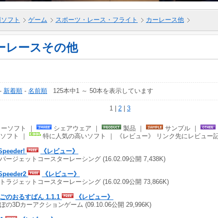
5用ソフト
ゲーム
スポーツ・レース・フライト
カーレース他
ーレースその他
-
新着順
-
名前順
125本中1 ～ 50本を表示しています
1 |
2
|
3
ーソフト ｜
シェアウェア ｜
製品 ｜
サンプル ｜
ソフト ｜
特に人気の高いソフト ｜ 《レビュー》 リンク先にレビュー
Speeder!
《レビュー》
パージェットコースターレーシング (16.02.09公開 7,438K)
Speeder2
《レビュー》
トラジェットコースターレーシング (16.02.09公開 73,866K)
ごのおるすばん 1.1.1
《レビュー》
ぼの3Dカーアクションゲーム (09.10.06公開 29,996K)