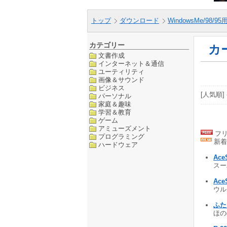
トップ
ダウンロード
WindowsMe/98/9
カテゴリー
カ
文書作成
インターネット＆通信
ユーティリティ
画像＆サウンド
ビジネス
[人気順] 
パーソナル
家庭＆趣味
学習＆教育
ゲーム
アミューズメント
フリ
プログラミング
新着
ハードウェア
Ace
スー
Ace
ウル
ふた
ほの