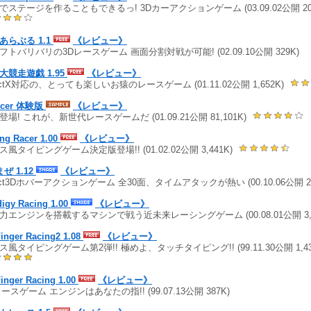
でステージを作ることもできるっ! 3Dカーアクションゲーム (03.09.02公開 20
あらぶる 1.1
《レビュー》
フトバリバリの3Dレースゲーム 画面分割対戦が可能! (02.09.10公開 329K)
大競走遊戯 1.95
《レビュー》
rectX対応の、とっても楽しいお猿のレースゲーム (01.11.02公開 1,652K)
acer 体験版
《レビュー》
登場! これが、新世代レースゲームだ (01.09.21公開 81,101K)
ng Racer 1.00
《レビュー》
ス風タイピングゲーム決定版登場!! (01.02.02公開 3,441K)
まぜ 1.12
《レビュー》
rect3Dホバーアクションゲーム 全30面、タイムアタックが熱い (00.10.06公開 24
digy Racing 1.00
《レビュー》
力エンジンを搭載するマシンで戦う近未来レーシングゲーム (00.08.01公開 3,5
inger Racing2 1.08
《レビュー》
ス風タイピングゲーム第2弾!! 極めよ、タッチタイピング!! (99.11.30公開 1,4
inger Racing 1.00
《レビュー》
レースゲーム エンジンはあなたの指!! (99.07.13公開 387K)