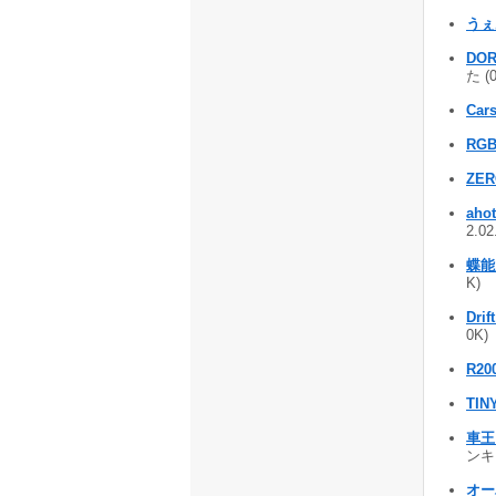
うぇ
DOR
た (
Car
RGB
ZER
ahot
2.0
蝶能
K)
Drif
0K)
R20
TI
車王 
ンキン
オー