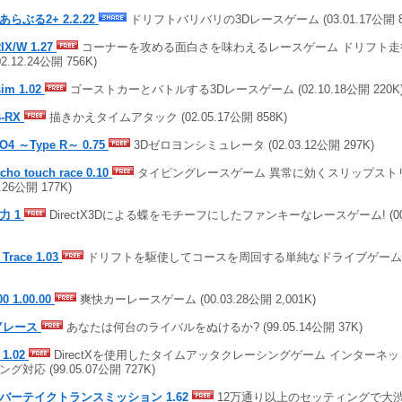
あらぶる2+ 2.2.22
ドリフトバリバリの3Dレースゲーム (03.01.17公開 8
IX/W 1.27
コーナーを攻める面白さを味わえるレースゲーム ドリフト走
02.12.24公開 756K)
sim 1.02
ゴーストカーとバトルする3Dレースゲーム (02.10.18公開 220K
-RX
描きかえタイムアタック (02.05.17公開 858K)
O4 ～Type R～ 0.75
3Dゼロヨンシミュレータ (02.03.12公開 297K)
cho touch race 0.10
タイピングレースゲーム 異常に効くスリップストリー
2.26公開 177K)
力 1
DirectX3Dによる蝶をモチーフにしたファンキーなレースゲーム! (00.0
t Trace 1.03
ドリフトを駆使してコースを周回する単純なドライブゲーム (00.
00 1.00.00
爽快カーレースゲーム (00.03.28公開 2,001K)
NYレース
あなたは何台のライバルをぬけるか? (99.05.14公開 37K)
1.02
DirectXを使用したタイムアッタクレーシングゲーム インターネ
グ対応 (99.05.07公開 727K)
バーテイクトランスミッション 1.62
12万通り以上のセッティングで大