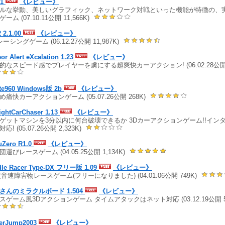
21
《レビュー》
ルな挙動、美しいグラフィック、ネットワーク対戦といった機能が特徴の、
ーム (07.10.11公開 11,566K)
 2.1.00
《レビュー》
レーシングゲーム (06.12.27公開 11,987K)
or Alert eXcalation 1.23
《レビュー》
的なスピード感でプレイヤーを虜にする超爽快カーアクション! (06.02.28公開 5
te960 Windows版 2b
《レビュー》
め痛快カーアクションゲーム (05.07.26公開 268K)
ightCarChaser 1.13
《レビュー》
ゲットマシンを3分以内に何台破壊できるか 3Dカーアクションゲーム!!イン
応! (05.07.26公開 2,323K)
uZero R1.0
《レビュー》
団運びレースゲーム (04.05.25公開 1,134K)
dle Racer Type-DX フリー版 1.09
《レビュー》
超音速障害物レースゲーム(フリーになりました) (04.01.06公開 749K)
さんのミラクルボード 1.504
《レビュー》
スゲーム風3Dアクションゲーム タイムアタックはネット対応 (03.12.19公開 5,
erJump2003
《レビュー》