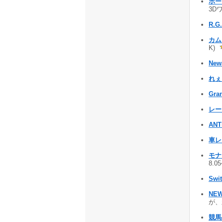
ボー
3D
R.G.
カム
K)
Ne
れぇ
Gran
レー
ANT
車レ
モナ
8.0
Swi
NE
が、
競馬