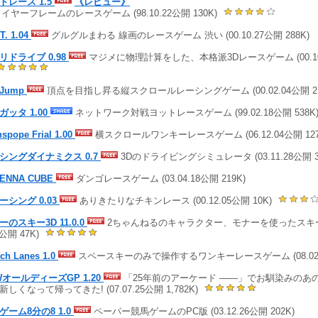
トレース 1.5
《レビュー》
ワイヤーフレームのレースゲーム (98.10.22公開 130K)
T. 1.04
グルグルまわる 線画のレースゲーム 渋い (00.10.27公開 288K)
リドライブ 0.98
マジメに物理計算をした、本格派3Dレースゲーム (00.10.1
wJump
頂点を目指し昇る縦スクロールレーシングゲーム (00.02.04公開 2,1
ガッタ 1.00
ネットワーク対戦ヨットレースゲーム (99.02.18公開 538K
spope Frial 1.00
横スクロールワンキーレースゲーム (06.12.04公開 127
シングダイナミクス 0.7
3Dのドライビングシミュレータ (03.11.28公開 3,
ENNA CUBE
ダンゴレースゲーム (03.04.18公開 219K)
ーシング 0.03
ありきたりなチキンレース (00.12.05公開 10K)
ーのスキー3D 11.0.0
2ちゃんねるのキャラクター、モナーを使ったスキーの
5公開 47K)
tch Lanes 1.0
スペースキーのみで操作するワンキーレースゲーム (08.02.0
WオールディーズGP 1.20
「25年前のアーケード ――」でお馴染みのあ
新しくなって帰ってきた! (07.07.25公開 1,782K)
ゲーム8分の8 1.0
ペーパー競馬ゲームのPC版 (03.12.26公開 202K)