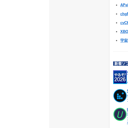
APe
chg
cvC
XBO
宇宙
新着ソ