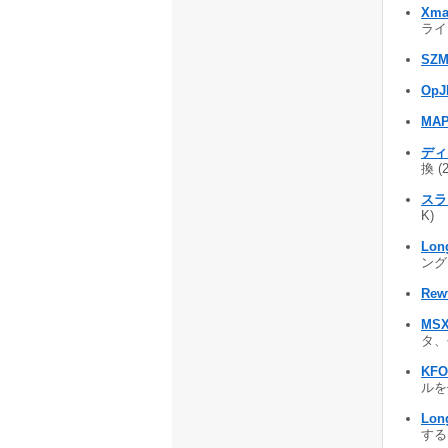
Xm
ライ
SZM
OpJ
MAP
ディ
換 (
スラ
K)
Long
ング
Rew
MS
タ、
KFO
ルを作
Long
するツ