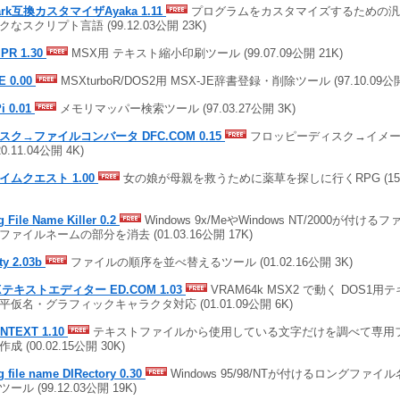
ark互換カスタマイザAyaka 1.11
プログラムをカスタマイズするための汎
クなスクリプト言語 (99.12.03公開 23K)
PR 1.30
MSX用 テキスト縮小印刷ツール (99.07.09公開 21K)
E 0.00
MSXturboR/DOS2用 MSX-JE辞書登録・削除ツール (97.10.09公開
i 0.01
メモリマッパー検索ツール (97.03.27公開 3K)
スク→ファイルコンバータ DFC.COM 0.15
フロッピーディスク→イメー
20.11.04公開 4K)
イムクエスト 1.00
女の娘が母親を救うために薬草を探しに行くRPG (15.04
 File Name Killer 0.2
Windows 9x/MeやWindows NT/2000が付
ファイルネームの部分を消去 (01.03.16公開 17K)
ty 2.03b
ファイルの順序を並べ替えるツール (01.02.16公開 3K)
Xテキストエディター ED.COM 1.03
VRAM64k MSX2 で動く DOS1
平仮名・グラフィックキャラクタ対応 (01.01.09公開 6K)
NTEXT 1.10
テキストファイルから使用している文字だけを調べて専用
成 (00.02.15公開 30K)
 file name DIRectory 0.30
Windows 95/98/NTが付けるロングファイ
ール (99.12.03公開 19K)