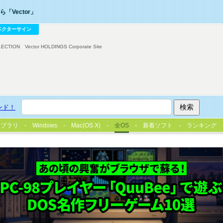
「Vector」
ベクターサイン
LECTION
Vector HOLDINGS Corporate Site
ンド！
イブラリ
Windows
Mac(OS X)
全OS
新着ソフト
ランキング