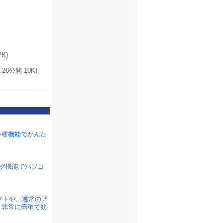
K)
6公開 10K)
各種機能でかんた
ラグ機能でパソコ
ソフトや、通常のア
、非常に簡単で効