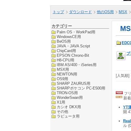
トップ
ダウンロード
他のOS用
MSX
カテゴリー
M
Palm OS・WorkPad用
WindowsCE用
BeOS用
EDC
JAVA・JAVA Script
ChipCard用
プ
EPSON Chrono-Bit
H8-CPU用
IBM AS/400・iSeries用
MSX用
NEWTON用
[人気順] 
OS9用
SHARP ZAURUS用
SHARPポケコン PC-E500用
TRON-OS用
フリ
WonderSwan用
新着
X1用
カシオ DKX用
YT
その他
開 4
ラピュータ用
Rea
ル (