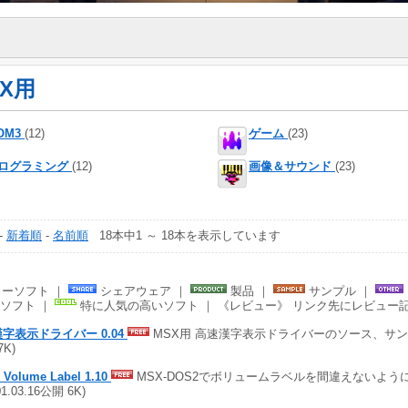
SX用
OM3
(12)
ゲーム
(23)
ログラミング
(12)
画像＆サウンド
(23)
-
新着順
-
名前順
18本中1 ～ 18本を表示しています
ーソフト ｜
シェアウェア ｜
製品 ｜
サンプル ｜
ソフト ｜
特に人気の高いソフト ｜ 《レビュー》 リンク先にレビュー
漢字表示ドライバー 0.04
MSX用 高速漢字表示ドライバーのソース、サンプル 
7K)
l Volume Label 1.10
MSX-DOS2でボリュームラベルを間違えないよう
01.03.16公開 6K)