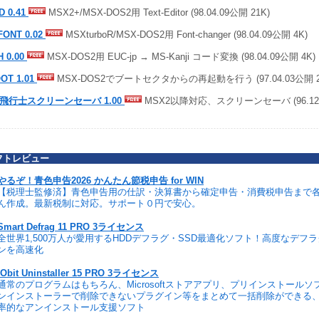
D 0.41
MSX2+/MSX-DOS2用 Text-Editor (98.04.09公開 21K)
FONT 0.02
MSXturboR/MSX-DOS2用 Font-changer (98.04.09公開 4K)
H 0.00
MSX-DOS2用 EUC-jp → MS-Kanji コード変換 (98.04.09公開 4K)
OT 1.01
MSX-DOS2でブートセクタからの再起動を行う (97.04.03公開 2
飛行士スクリーンセーバ 1.00
MSX2以降対応、スクリーンセーバ (96.12.2
フトレビュー
やるぞ！青色申告2026 かんたん節税申告 for WIN
【税理士監修済】青色申告用の仕訳・決算書から確定申告・消費税申告まで
ん作成。最新税制に対応。サポート０円で安心。
Smart Defrag 11 PRO 3ライセンス
全世界1,500万人が愛用するHDDデフラグ・SSD最適化ソフト！高度なデフ
ンを高速化
IObit Uninstaller 15 PRO 3ライセンス
通常のプログラムはもちろん、Microsoftストアアプリ、プリインストール
ンインストーラーで削除できないプラグイン等をまとめて一括削除ができる
率的なアンインストール支援ソフト