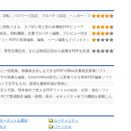
除、回転、パスワード設定、プロパティ設定、ヘッダー・フ
時に閲覧できる、タブ切り替え型の多機能PDFビューア
、結合、回転機能、文書プロパティ編集、プレビュー付き
ソフト PDFの直接編集、編集、ページ編集などビジネスシ
法、青空文庫記法、または独自記法)から縦書きPDFを生成
ィに一括変換。画像抜き出しもできるPDF×Office文書相互変換ソフト
文字や画像を編集。ExcelやWord形式にも変換できる簡単PDF編集ソフト
ソコンで文字を入力。面倒な書類作成が簡単に
設定も可能。簡単操作で使えるPDFファイルの結合・分割・抽出ソフト
ックPCで警戒動作 編集・校閲・表示・セキュリティ全ての機能を搭載した
ターネット＆通信
ユーティリティ
ネス
パーソナル