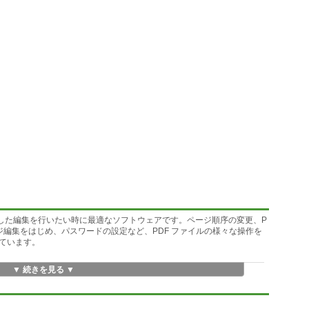
ルにちょっとした編集を行いたい時に最適なソフトウェアです。ページ順序の変更、P
ジ編集をはじめ、パスワードの設定など、PDF ファイルの様々な操作を
ています。
▼ 続きを見る ▼
トル、キーワード、アプリケーション)
定)