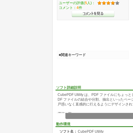
ユーザーの評価(
5
人)：
コメント：
4
件
■関連キーワード
ソフト詳細説明
CubePDF Utility は、PDF ファイ
DF ファイルの結合や分割、抽出といったペー
戸惑いなく直感的に行えるようにデザインされ
機能一覧:
挿入/結合/抽出/削除/回転/ページ順序変更
文書プロパティ(タイトル、作成者、サブタイ
動作環境
セキュリティ機能(パスワード/各種操作の許可設
ソフト名：
CubePDF Utility