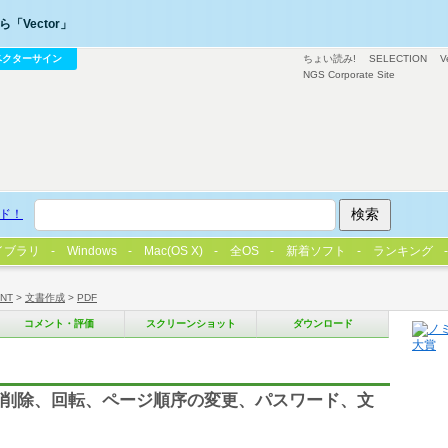
「Vector」
ベクターサイン
ちょい読み!
SELECTION
V
NGS Corporate Site
ド！
イブラリ
Windows
Mac(OS X)
全OS
新着ソフト
ランキング
/NT
>
文書作成
>
PDF
コメント・評価
スクリーンショット
ダウンロード
出、削除、回転、ページ順序の変更、パスワード、文