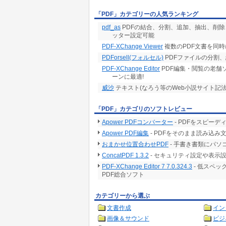
「PDF」カテゴリーの人気ランキング
pdf_as
PDFの結合、分割、追加、抽出、削
ッター設定可能
PDF-XChange Viewer
複数のPDF文書を同
PDForsell(フォルセル)
PDFファイルの分割
PDF-XChange Editor
PDF編集・閲覧の老舗
ーンに最適!
威沙
テキスト(なろう等のWeb小説サイト記
「PDF」カテゴリのソフトレビュー
Apower PDFコンバーター
- PDFをスピーデ
Apower PDF編集
- PDFをそのまま読み込み
おまかせ位置合わせPDF
- 手書き書類にパ
ConcatPDF 1.3.2
- セキュリティ設定や表示
PDF-XChange Editor 7 7.0.324.3
- 低スペ
PDF総合ソフト
カテゴリーから選ぶ
文書作成
イン
画像＆サウンド
ビジ