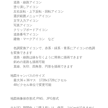
道路・線路アイコン
塗り潰しアイコン
左右反転・上下反転・回転アイコン
選択範囲メニューアイコン
文字入力アイコン
写真アイコン
クリップボードアイコン
道路番号アイコン
建物・マークアイコン など
色調変換アイコンで、赤系・緑系・青系にアイコンの色調
を変換できます
道路・線路は線を引くように簡単に描画できます
斜めの道路も描画可能
直線、矢印、四角形、円形を描画できます
地図キャンバスのサイズ
最大36ｘ36マス 1728x1728ピクセル
48ピクセル単位で変更可能
地図画像保存形式 PNG、JPG形式
※お試し期間中（ご購入前）は、保存、コピーができません