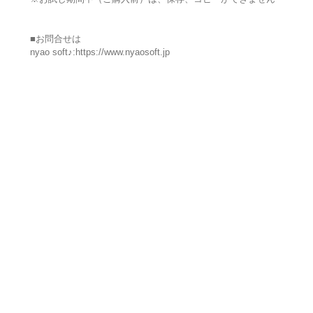
■お問合せは
nyao soft♪:https://www.nyaosoft.jp