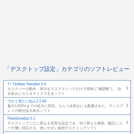
「デスクトップ設定」カテゴリのソフトレビュー
7+ Taskbar Tweaker 5.4
タスクバーの動作・表示をマスクスリックだけで簡単に“微調整”し、自
分好みにカスタマイズできるソフト
でかく見たいねん2 2.80
最大1200%までの拡大に対応。ちらつき防止にも配慮された、ディスプ
レイの部分拡大表示ソフト
PlainDesktop 5.3
デスクトップごとに異なる背景を設定でき、切り替えも簡単。幅広いユ
ーザ層に対応する、使いやすい仮想デスクトップソフト