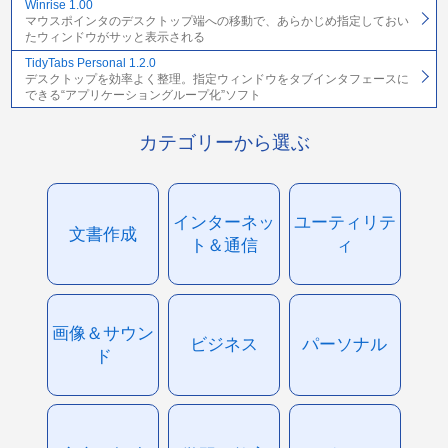
Winrise 1.00
マウスポインタのデスクトップ端への移動で、あらかじめ指定しておい
たウィンドウがサッと表示される
TidyTabs Personal 1.2.0
デスクトップを効率よく整理。指定ウィンドウをタブインタフェースに
できる“アプリケーショングループ化”ソフト
カテゴリーから選ぶ
インターネッ
ユーティリテ
文書作成
ト＆通信
ィ
画像＆サウン
ビジネス
パーソナル
ド