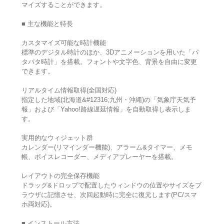
マイズすることができます。
■ 主な機能と特長
カスタマイズ可能な時計機能
標準のデジタル時計のほか、3Dアニメーションを用いた「パ
タパタ時計」を搭載。フォントや文字色、背景を自由に変更
できます。
リアルタイム情報取得(全国対応)
指定した地域(北海道&#12316;九州・沖縄)の「気象庁天気予
報」および「Yahoo!路線遅延情報」を自動取得し表示しま
す。
実用的なウィジェット群
カレンダー(リマインダー機能)、アラーム&タイマー、メモ
帳、ボイスレコーダー、メディアプレーヤーを搭載。
レイアウトの完全保存機能
ドラッグ&ドロップで配置したウィンドウの位置やサイズをブ
ラウザに記憶させ、次回起動時に完全に復元します(PC/スマ
ホ両対応)。
■ インストール方法