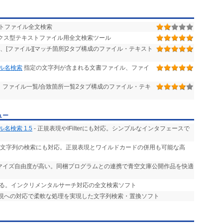
トファイル全文検索
クス型テキストファイル用全文検索ツール
[ファイル][マッチ箇所]2タブ構成のファイル・テキスト
ル名検索
指定の文字列が含まれる文書ファイル、ファイ
全対応、ファイル一覧/合致箇所一覧2タブ構成のファイル・テキ
ュー
名検索 1.5
- 正規表現やIFilterにも対応。シンプルなインタフェースで
る文字列の検索にも対応。正規表現とワイルドカードの併用も可能な高
タマイズ自由度が高い。同梱プログラムとの連携で青空文庫公開作品を快適
きる。インクリメンタルサーチ対応の全文検索ソフト
表現への対応で柔軟な処理を実現した文字列検索・置換ソフト