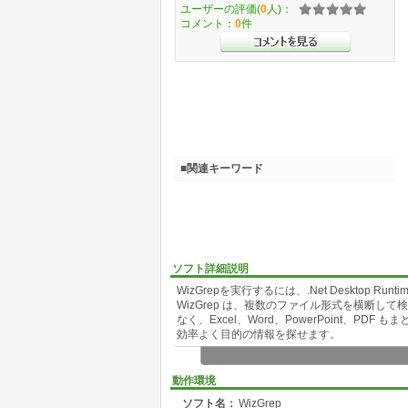
ユーザーの評価(
0
人)：
コメント：
0
件
■関連キーワード
ソフト詳細説明
WizGrepを実行するには、.Net Desktop Run
WizGrep は、複数のファイル形式を横断して
なく、Excel、Word、PowerPoint、
効率よく目的の情報を探せます。
主な特長:
動作環境
Excel、Word、PowerPoint、PDF、テキ
ソフト名：
WizGrep
Office ファイルでは本文だけでなく、図形