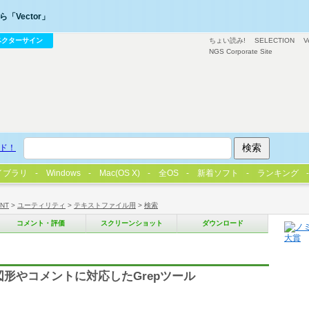
「Vector」
ベクターサイン
ちょい読み!
SELECTION
V
NGS Corporate Site
ド！
イブラリ
Windows
Mac(OS X)
全OS
新着ソフト
ランキング
/NT
>
ユーティリティ
>
テキストファイル用
>
検索
コメント・評価
スクリーンショット
ダウンロード
,PDFの図形やコメントに対応したGrepツール