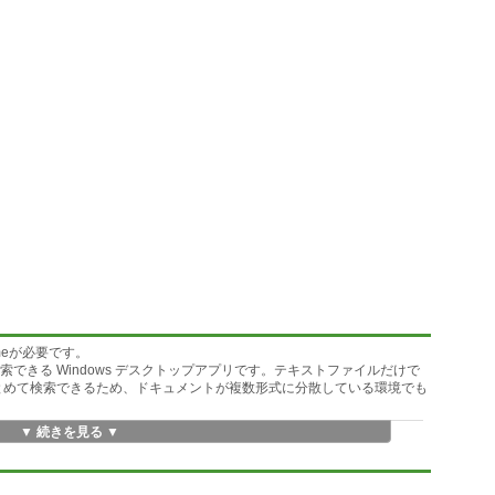
timeが必要です。
検索できる Windows デスクトップアプリです。テキストファイルだけで
PDF もまとめて検索できるため、ドキュメントが複数形式に分散している環境でも
▼ 続きを見る ▼
ストファイルに対応
テキストやコメントも検索可能