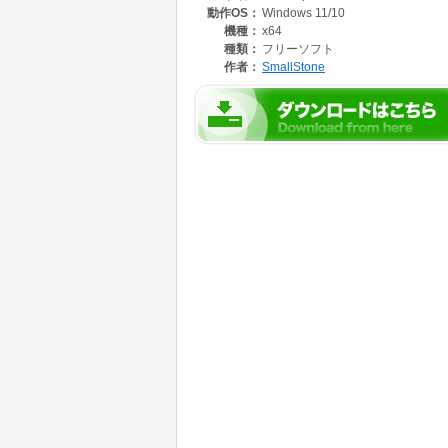
動作OS：
Windows 11/10
最大 5 個のキーワードを指定でき、AND 検索 /
正規表現検索、大文字小文字の区別、リアルタ
機種：
x64
除外フォルダー、除外拡張子、カスタム拡張子
種類：
フリーソフト
検索結果や一致ファイル一覧をテキストファイ
作者：
SmallStone
インデックス機能により、繰り返し検索時の高
業務文書、設計資料、会議資料、報告書、仕様
適しています。