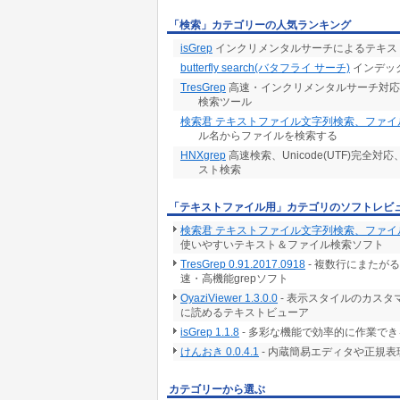
「検索」カテゴリーの人気ランキング
isGrep
インクリメンタルサーチによるテキス
butterfly search(バタフライ サーチ)
インデッ
TresGrep
高速・インクリメンタルサーチ対応、
検索ツール
検索君 テキストファイル文字列検索、ファイ
ル名からファイルを検索する
HNXgrep
高速検索、Unicode(UTF)完
スト検索
「テキストファイル用」カテゴリのソフトレビ
検索君 テキストファイル文字列検索、ファイル
使いやすいテキスト＆ファイル検索ソフト
TresGrep 0.91.2017.0918
- 複数行にまたが
速・高機能grepソフト
OyaziViewer 1.3.0.0
- 表示スタイルのカス
に読めるテキストビューア
isGrep 1.1.8
- 多彩な機能で効率的に作業で
けんおき 0.0.4.1
- 内蔵簡易エディタや正規
カテゴリーから選ぶ