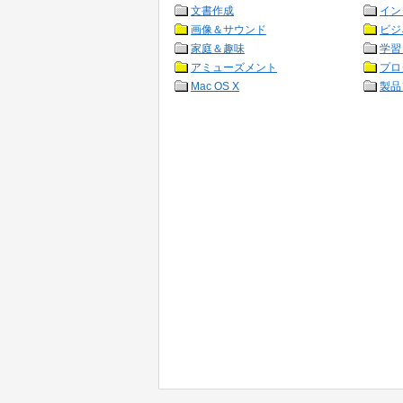
文書作成
イン
画像＆サウンド
ビジ
家庭＆趣味
学習
アミューズメント
プロ
Mac OS X
製品