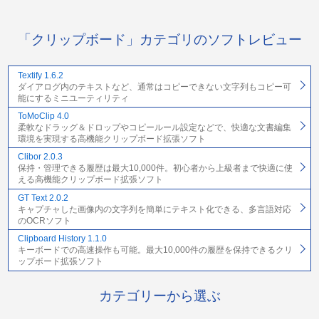
「クリップボード」カテゴリのソフトレビュー
Textify 1.6.2
ダイアログ内のテキストなど、通常はコピーできない文字列もコピー可
能にするミニユーティリティ
ToMoClip 4.0
柔軟なドラッグ＆ドロップやコピールール設定などで、快適な文書編集
環境を実現する高機能クリップボード拡張ソフト
Clibor 2.0.3
保持・管理できる履歴は最大10,000件。初心者から上級者まで快適に使
える高機能クリップボード拡張ソフト
GT Text 2.0.2
キャプチャした画像内の文字列を簡単にテキスト化できる、多言語対応
のOCRソフト
Clipboard History 1.1.0
キーボードでの高速操作も可能。最大10,000件の履歴を保持できるクリ
ップボード拡張ソフト
カテゴリーから選ぶ