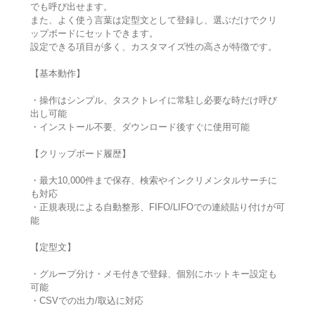
でも呼び出せます。
また、よく使う言葉は定型文として登録し、選ぶだけでクリ
ップボードにセットできます。
設定できる項目が多く、カスタマイズ性の高さが特徴です。
【基本動作】
・操作はシンプル、タスクトレイに常駐し必要な時だけ呼び
出し可能
・インストール不要、ダウンロード後すぐに使用可能
【クリップボード履歴】
・最大10,000件まで保存、検索やインクリメンタルサーチに
も対応
・正規表現による自動整形、FIFO/LIFOでの連続貼り付けが可
能
【定型文】
・グループ分け・メモ付きで登録、個別にホットキー設定も
可能
・CSVでの出力/取込に対応