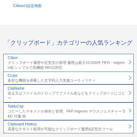
Cliborの設定画面
「クリップボード」カテゴリーの人気ランキング
Clibor
クリップボード履歴や定型文の管理 履歴は最大10,000件 FIFO・migem
o他 シンプルで高機能 Win11対応
CLips
多彩な機能を搭載した文字列入力支援ユーティリティ
ClipName
送る又はファイルのドロップでファイル名などをクリップボードにコピ
ー
ToMoClip
コピーしたテキストの保存と管理、PAP migemo マウスジェスチャー D
&D 付箋 他
Clipboard History
高度なテキスト処理が可能なクリップボード履歴&定型文ツール