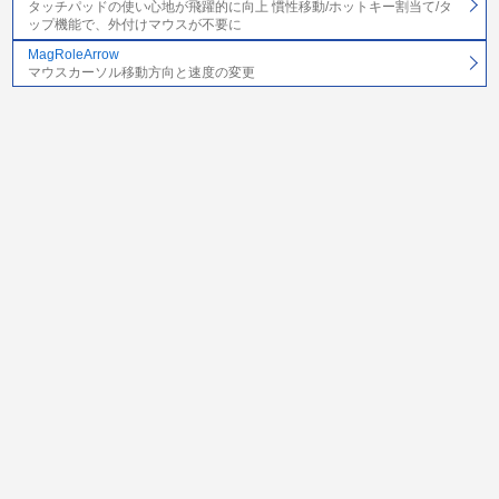
タッチパッドの使い心地が飛躍的に向上 慣性移動/ホットキー割当て/タ
ップ機能で、外付けマウスが不要に
MagRoleArrow
マウスカーソル移動方向と速度の変更