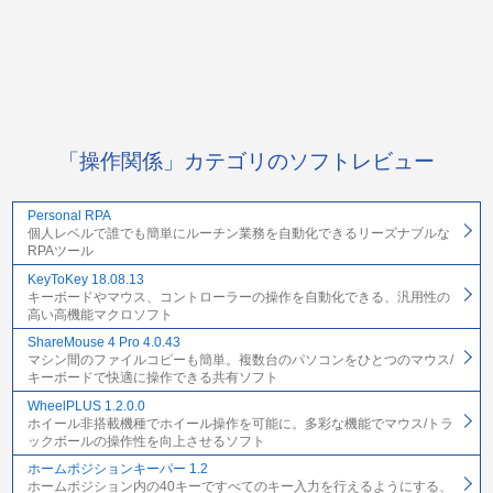
「操作関係」カテゴリのソフトレビュー
Personal RPA
個人レベルで誰でも簡単にルーチン業務を自動化できるリーズナブルな
RPAツール
KeyToKey 18.08.13
キーボードやマウス、コントローラーの操作を自動化できる、汎用性の
高い高機能マクロソフト
ShareMouse 4 Pro 4.0.43
マシン間のファイルコピーも簡単。複数台のパソコンをひとつのマウス/
キーボードで快適に操作できる共有ソフト
WheelPLUS 1.2.0.0
ホイール非搭載機種でホイール操作を可能に。多彩な機能でマウス/トラ
ックボールの操作性を向上させるソフト
ホームポジションキーパー 1.2
ホームポジション内の40キーですべてのキー入力を行えるようにする、