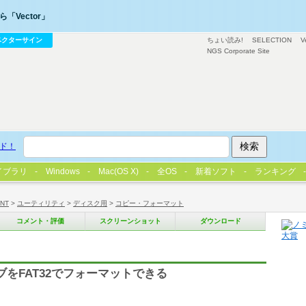
「Vector」
ベクターサイン
ちょい読み!
SELECTION
V
NGS Corporate Site
ド！
イブラリ
Windows
Mac(OS X)
全OS
新着ソフト
ランキング
/NT
>
ユーティリティ
>
ディスク用
>
コピー・フォーマット
コメント・評価
スクリーンショット
ダウンロード
ブをFAT32でフォーマットできる