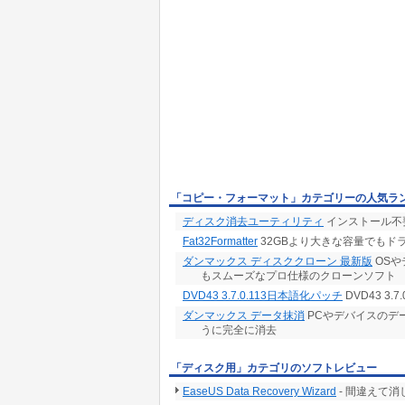
「コピー・フォーマット」カテゴリーの人気ラ
ディスク消去ユーティリティ
インストール不要
Fat32Formatter
32GBより大きな容量でもドラ
ダンマックス ディスククローン 最新版
OSや
もスムーズなプロ仕様のクローンソフト
DVD43 3.7.0.113日本語化パッチ
DVD43 3.
ダンマックス データ抹消
PCやデバイスのデ
うに完全に消去
「ディスク用」カテゴリのソフトレビュー
EaseUS Data Recovery Wizard
- 間違えて