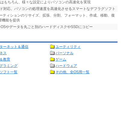
ン化はもちろん、様々な設定によりパソコンの高速化を実現
ブリッド対応。パソコンの処理速度を高速化させるスマートなデフラグソフト
パーティションのリサイズ、拡張、分割、フォーマット、作成、移動、復
理機能を提供
をOSやデータを丸ごと別のハードディスクやSSDにコピー
ターネット＆通信
ユーティリティ
ネス
パーソナル
＆教育
ゲーム
グラミング
ハードウェア
ソフト一覧
その他、全OS用一覧