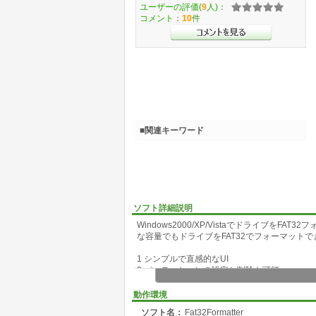
ユーザーの評価(
9
人)：
コメント：
10
件
■関連キーワード
ソフト詳細説明
Windows2000/XP/Vistaでドライブを
な容量でもドライブをFAT32でフォーマットで
1 シンプルで直感的なUI
2 パーティションの設定と削除も可能
3 インストール、DLL不要
4 Windows7対応
動作環境
ソフト名：
Fat32Formatter