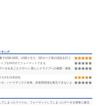
ンキング
でUSB-HDD、USBメモリ、SDカード等の消去を行う
イブをFAT32でフォーマットできる
データを丸ごとクローン 新しいドライブへの複製・換装
7.0.113を日本語化
ータ、ハードディスク全体、未使用領域を復元できないよ
消してしまったファイル、フォーマットしてしまったデータを簡単に復元