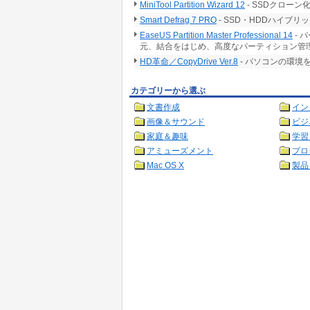
MiniTool Partition Wizard 12
- SSDクロー
Smart Defrag 7 PRO
- SSD・HDDハイ
EaseUS Partition Master Professional 14
- 
元、結合をはじめ、高度なパーティション管
HD革命／CopyDrive Ver.8
- パソコンの環境
カテゴリーから選ぶ
文書作成
イン
画像＆サウンド
ビジ
家庭＆趣味
学習
アミューズメント
プロ
Mac OS X
製品