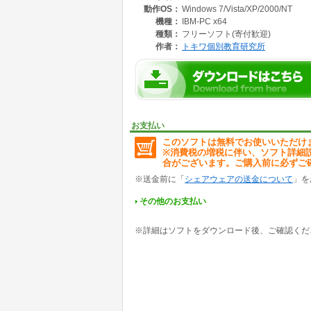
動作OS：
Windows 7/Vista/XP/2000/NT
機種：
IBM-PC x64
種類：
フリーソフト(寄付歓迎)
作者：
トキワ個別教育研究所
お支払い
このソフトは無料でお使いいただけ
※消費税の増税に伴い、ソフト詳細
合がございます。ご購入前に必ずご
※送金前に「
シェアウェアの送金について
」を
その他のお支払い
※詳細はソフトをダウンロード後、ご確認くだ