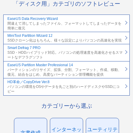
「ディスク用」カテゴリのソフトレビュー
EaseUS Data Recovery Wizard
間違えて消してしまったファイル、フォーマットしてしまったデータを
簡単に復元
MiniTool Partition Wizard 12
SSDクローン化はもちろん、様々な設定によりパソコンの高速化を実現
Smart Defrag 7 PRO
SSD・HDDハイブリッド対応。パソコンの処理速度を高速化させるスマ
ートなデフラグソフト
EaseUS Partition Master Professional 14
パーティションのリサイズ、拡張、分割、フォーマット、作成、移動、
復元、結合をはじめ、高度なパーティション管理機能を提供
HD革命／CopyDrive Ver.8
パソコンの環境をOSやデータを丸ごと別のハードディスクやSSDにコ
ピー
カテゴリーから選ぶ
インターネッ
ユーティリテ
文書作成