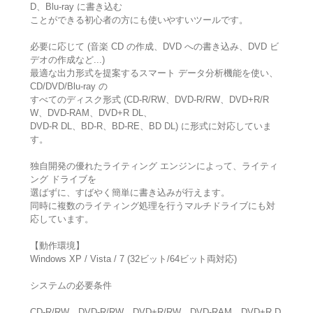
D、Blu-ray に書き込む
ことができる初心者の方にも使いやすいツールです。
必要に応じて (音楽 CD の作成、DVD への書き込み、DVD ビ
デオの作成など...)
最適な出力形式を提案するスマート データ分析機能を使い、
CD/DVD/Blu-ray の
すべてのディスク形式 (CD-R/RW、DVD-R/RW、DVD+R/R
W、DVD-RAM、DVD+R DL、
DVD-R DL、BD-R、BD-RE、BD DL) に形式に対応していま
す。
独自開発の優れたライティング エンジンによって、ライティ
ング ドライブを
選ばずに、すばやく簡単に書き込みが行えます。
同時に複数のライティング処理を行うマルチドライブにも対
応しています。
【動作環境】
Windows XP / Vista / 7 (32ビット/64ビット両対応)
システムの必要条件
CD-R/RW、DVD-R/RW、DVD+R/RW、DVD-RAM、DVD+R D