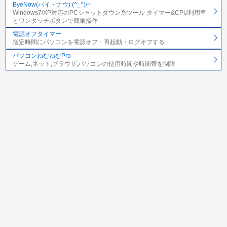
ByeNow(バイ・ナウ) (^_^)/~
Windows7/XP対応のPCシャットダウン系ツール タイマー&CPU利用率
とワンタッチボタンで簡単操作
電源オフタイマー
指定時間にパソコンを電源オフ・再起動・ログオフする
パソコンねむねむPro
ゲーム,ネット,ブラウザ,パソコンの使用時間や時間帯を制限