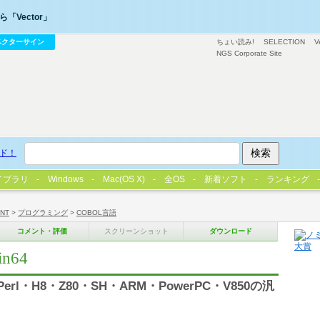
「Vector」
ベクターサイン
ちょい読み!
SELECTION
V
NGS Corporate Site
ド！
イブラリ
Windows
Mac(OS X)
全OS
新着ソフト
ランキング
/NT
>
プログラミング
>
COBOL言語
コメント・評価
スクリーンショット
ダウンロード
in64
Perl・H8・Z80・SH・ARM・PowerPC・V850の汎