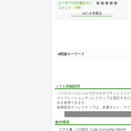
ユーザーの評価(
0
人)：
コメント：
0
件
■関連キーワード
ソフト詳細説明
ソースコードレベルでのマルチプラットフォー
マイグレーションディレクティブを指定するだ
令を使用できます。
各構造化ディレクティブは、多重ネスト・マク
ソースコードから言語仕様に依存する部分を切り離し、
xtを修正するだけで、言語仕様に依存しない
動作環境
プリプロセッサなので、マイグレーションディ
ソフト名：
COBOL Code Converter Win64
マイグレーションディレクティブ .i386・.x86_64・.