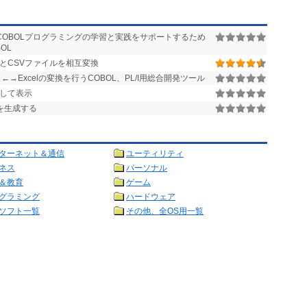
クロ命令に対応しました。
。
COBOLプログラミングの学習と実践をサポートするため
ください。
OL
ルとCSVファイルを相互変換
Excelの変換を行うCOBOL、PL/I用総合開発ツール
析して表示
を生成する
ターネット＆通信
ユーティリティ
ネス
パーソナル
＆教育
ゲーム
グラミング
ハードウェア
ソフト一覧
その他、全OS用一覧