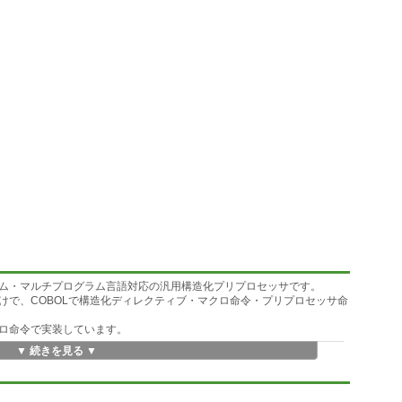
ム・マルチプログラム言語対応の汎用構造化プリプロセッサです。
けで、COBOLで構造化ディレクティブ・マクロ命令・プリプロセッサ命
ロ命令で実装しています。
▼ 続きを見る ▼
config.txt（マクロ命令環境ファイル）に集約したため、config.t
プログラミングをする事ができます。
レクティブとマクロ命令は、ネーミングも形式も自由に追加できます。
Itanium・.H8・.Z80・.SuperH・.MIPS・.ARM・.PowerPC・.AV