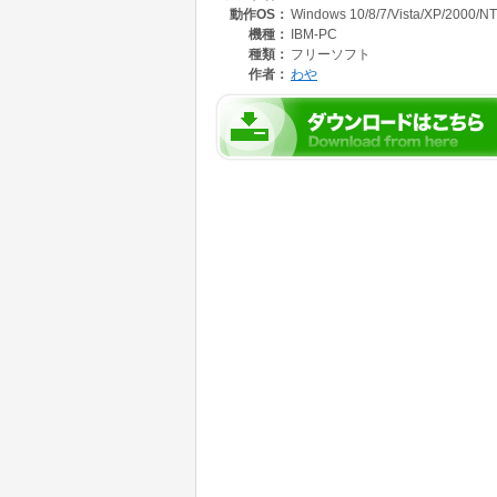
動作OS：
Windows 10/8/7/Vista/XP/2000/NT
R・.RX・.M32C・.M16C・.R8C・.R32C・.M32
S-870・.V850・.78K・.SPARC・.PIC・.SX・.6
機種：
IBM-PC
H850・.RZ・.Visconti4・.N88BASIC・.MS-DOS
種類：
フリーソフト
y・.VBA・.COBOL・.VB 6.0・.VB .NET・.C#
作者：
わや
使用可能なディレクティブ。
構造化ディレクティブ（if～elseif～else文,for文,whi
マクロ命令
マイグレーションディレクティブ
プリプロセッサ命令
#include
#define
#undef
#error
#warning
#if ～ #elif ～ #else ～ #endif
#ifdef ～ #elif ～ #else ～ #endif
#ifndef ～ #elif ～ #else ～ #endif
&&,||,(,),!
構造化言語やオブジェクト指向言語では、.pre
い。
ソースコードをドラッグ&ドロップすることで
すべてのプログラム言語で、Cライクなプログ
また、個別に別のプログラム言語にマイグレー
文法的な相違だけなら、対応するプログラム言