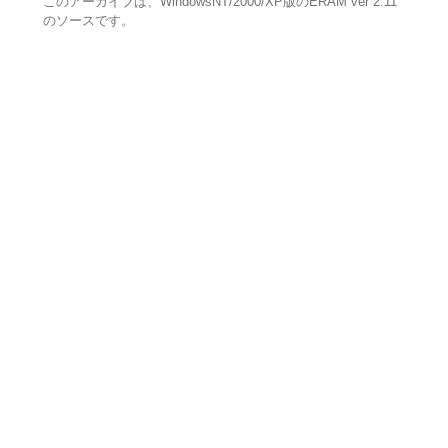
このアーカイブは、WindowsNT/2000/XP版のERAM ver 2.11
のソースです。