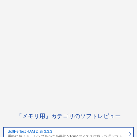
「メモリ用」カテゴリのソフトレビュー
SoftPerfect RAM Disk 3.3.3
手軽に使える、シンプルかつ高機能なRAMディスク作成・管理ソフト