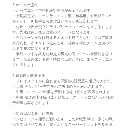
3.ゲームの流れ
・オープニングで初期設定画面が表示されます。
・初期設定でストーン数、エンド数、難易度、対戦相手（AI
か人か）、AI相手なら先攻はどちらかを設定します。
・先攻・後攻が交互にデリバリー（ストーンを投じる）しま
す。先攻は赤、後攻は黄のストーンになります。
・全ストーンを投げ終えるとエンド終了となり、スコア計算
が行われ、次エンドへ進みます。得点を得たチームは次のエ
ンドで先攻になります。
・最終エンドを終えた時点で得点の高いチームが勝利となり
ます。※最終エンド終了時に同点のときは、エキストラエン
ドに入ります。
4.難易度と軌道予測
プレイスタイルに合わせて3段階の難易度を選択できます。
・上級:デリバリー方向を示す矢印のみが表示されます。
・中級:ストーンの軌道を予測する線（細）が表示されます。
・初級:軌道の予測線（太）に加え、ストーンに当たった後の
予測線も表示されます。
・対戦型AIを相手に勝負
コンピュータを相手に戦います。この対戦型AIは、多くの戦
術を学習させてあり、驚くようなスーパーショットを見せま