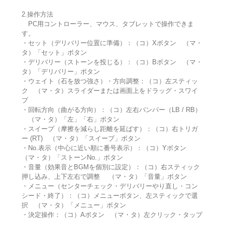
2.操作方法
PC用コントローラー、マウス、タブレットで操作できま
す。
・セット（デリバリー位置に準備）：（コ）Xボタン （マ・
タ）「セット」ボタン
・デリバリー（ストーンを投じる）：（コ）Bボタン （マ・
タ）「デリバリー」ボタン
・ウェイト（石を放つ強さ）・方向調整：（コ）左スティッ
ク （マ・タ）スライダーまたは画面上をドラッグ・スワイ
プ
・回転方向（曲がる方向）：（コ）左右バンパー（LB / RB）
（マ・タ）「左」「右」ボタン
・スイープ（摩擦を減らし距離を延ばす）：（コ）右トリガ
ー (RT) （マ・タ）「スイープ」ボタン
・No.表示（中心に近い順に番号表示）：（コ）Yボタン
（マ・タ）「ストーンNo.」ボタン
・音量（効果音とBGMを個別に設定）：（コ）右スティック
押し込み、上下左右で調整 （マ・タ）「音量」ボタン
・メニュー（センターチェック・デリバリーやり直し・コン
シード・終了）：（コ）メニューボタン、左スティックで選
択 （マ・タ）「メニュー」ボタン
・決定操作：（コ）Aボタン （マ・タ）左クリック・タップ