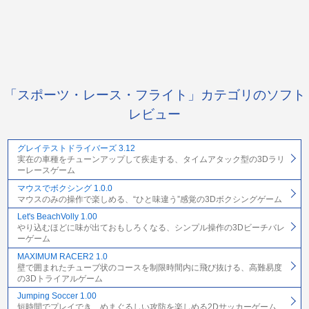
「スポーツ・レース・フライト」カテゴリのソフト
レビュー
グレイテストドライバーズ 3.12
実在の車種をチューンアップして疾走する、タイムアタック型の3Dラリ
ーレースゲーム
マウスでボクシング 1.0.0
マウスのみの操作で楽しめる、“ひと味違う”感覚の3Dボクシングゲーム
Let's BeachVolly 1.00
やり込むほどに味が出ておもしろくなる、シンプル操作の3Dビーチバレ
ーゲーム
MAXIMUM RACER2 1.0
壁で囲まれたチューブ状のコースを制限時間内に飛び抜ける、高難易度
の3Dトライアルゲーム
Jumping Soccer 1.00
短時間でプレイでき、めまぐるしい攻防を楽しめる2Dサッカーゲーム