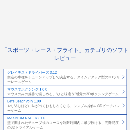
「スポーツ・レース・フライト」カテゴリのソフト
レビュー
グレイテストドライバーズ 3.12
実在の車種をチューンアップして疾走する、タイムアタック型の3Dラリ
ーレースゲーム
マウスでボクシング 1.0.0
マウスのみの操作で楽しめる、“ひと味違う”感覚の3Dボクシングゲーム
Let's BeachVolly 1.00
やり込むほどに味が出ておもしろくなる、シンプル操作の3Dビーチバレ
ーゲーム
MAXIMUM RACER2 1.0
壁で囲まれたチューブ状のコースを制限時間内に飛び抜ける、高難易度
の3Dトライアルゲーム