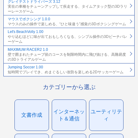
グレイテストドライバーズ 3.12
実在の車種をチューンアップして疾走する、タイムアタック型の3Dラリ
ーレースゲーム
マウスでボクシング 1.0.0
マウスのみの操作で楽しめる、“ひと味違う”感覚の3Dボクシングゲーム
Let's BeachVolly 1.00
やり込むほどに味が出ておもしろくなる、シンプル操作の3Dビーチバレ
ーゲーム
MAXIMUM RACER2 1.0
壁で囲まれたチューブ状のコースを制限時間内に飛び抜ける、高難易度
の3Dトライアルゲーム
Jumping Soccer 1.00
短時間でプレイでき、めまぐるしい攻防を楽しめる2Dサッカーゲーム
カテゴリーから選ぶ
インターネッ
ユーティリテ
文書作成
ト＆通信
ィ