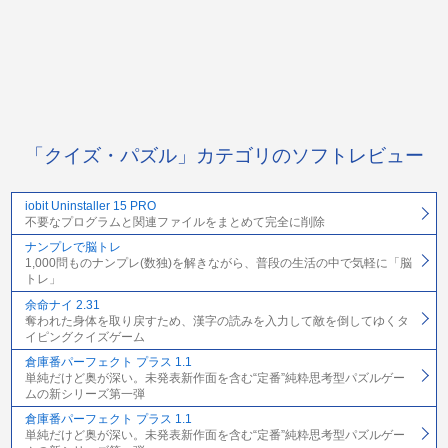
「クイズ・パズル」カテゴリのソフトレビュー
iobit Uninstaller 15 PRO
不要なプログラムと関連ファイルをまとめて完全に削除
ナンプレで脳トレ
1,000問ものナンプレ(数独)を解きながら、普段の生活の中で気軽に「脳
トレ」
余命ナイ 2.31
奪われた身体を取り戻すため、漢字の読みを入力して敵を倒してゆくタ
イピングクイズゲーム
倉庫番パーフェクト プラス 1.1
単純だけど奥が深い。未発表新作面を含む“定番”純粋思考型パズルゲー
ムの新シリーズ第一弾
倉庫番パーフェクト プラス 1.1
単純だけど奥が深い。未発表新作面を含む“定番”純粋思考型パズルゲー