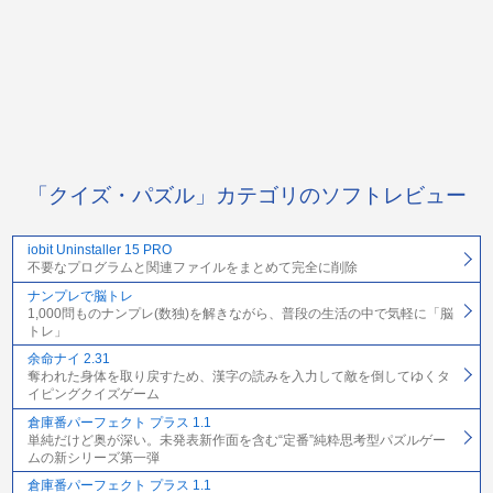
「クイズ・パズル」カテゴリのソフトレビュー
iobit Uninstaller 15 PRO
不要なプログラムと関連ファイルをまとめて完全に削除
ナンプレで脳トレ
1,000問ものナンプレ(数独)を解きながら、普段の生活の中で気軽に「脳
トレ」
余命ナイ 2.31
奪われた身体を取り戻すため、漢字の読みを入力して敵を倒してゆくタ
イピングクイズゲーム
倉庫番パーフェクト プラス 1.1
単純だけど奥が深い。未発表新作面を含む“定番”純粋思考型パズルゲー
ムの新シリーズ第一弾
倉庫番パーフェクト プラス 1.1