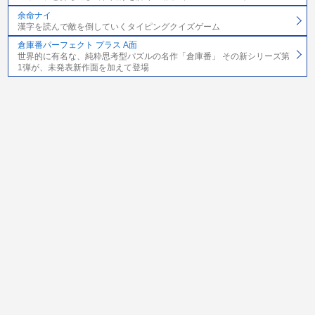
余命ナイ
漢字を読んで敵を倒していくタイピングクイズゲーム
倉庫番パーフェクト プラス A面
世界的に有名な、純粋思考型パズルの名作「倉庫番」 その新シリーズ第
1弾が、未発表新作面を加えて登場