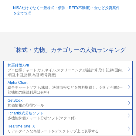
NISAだけでなく一般株式・債券・REIT(不動産)・金など投資案件
を全て管理
「株式・先物」カテゴリーの人気ランキング
株羅針盤XVII
プロ仕様チャート,サムネイル,スクリーニング,損益計算,取引記録(国内,
米国,中国,指標,為替,暗号資産)
Alpha Chart
総合チャートソフト/株価、決算情報などを無料取得し、分析が可能(一
部機能の継続利用は有料)
GetStock
株価情報の取得ツール
Fchart株式分析ソフト
多機能株価チャート分析ソフト(マクロ付)
RealtimeRateFX
リアルタイムな為替レートをデスクトップ上に表示する