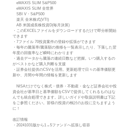
eMAXIS SLIM S&P500
eMAXIS SLIM 全世界
SBI V・S&P500
楽天 全米株式(VTI)
AB 米国成長株投資D(毎月決算)
・このEXCELファイルをダウンロードするだけで即分析開始
できます
・7ファイル 70投資案件の登録や拡張ができます
・毎年の騰落率/騰落額の推移を一覧表示したり、下落した翌
年度の回復率など瞬時にわかります
・過去データから騰落の連続日数など把握。いつ購入するの
がベストかなど購入判断を支援
・証券会社提供のCSVを活用。更新処理で日々の基準価額更
新や、月間や年間の情報を更新します
NISAだけでなく株式・債券・不動産・金など証券会社や投
資会社が基準日と基準価額をCSVで提供してくれるものはな
んでも統合処理できます。詳しいガイドや取扱説明書は下記
をご参照ください。皆様の投資の検討のお役に立ちますよう
に！
改訂情報
・20241031版から1→5ファンドへ拡張し収容