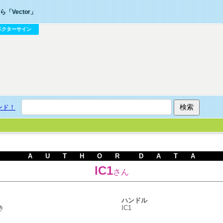
「Vector」
ベクターサイン
ンド！
A U T H O R D A T A
IC1
さん
ハンドル
き
IC1