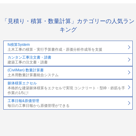
「見積り・積算・数量計算」カテゴリーの人気ラン
キング
fs積算System
土木工事の積算・実行予算書作成・原価分析作成等を支援
カンタン工事注文書・請書
建築工事の注文書・請書
(CivilMan) 数量計算書
土木用数量計算書統合システム
躯体積算エクセル
本格的な建築躯体積算をエクセルで実現 コンクリート・型枠・鉄筋を手
作業の1/5に!
工事日報&原価管理
毎日の工事日報から原価管理ができる