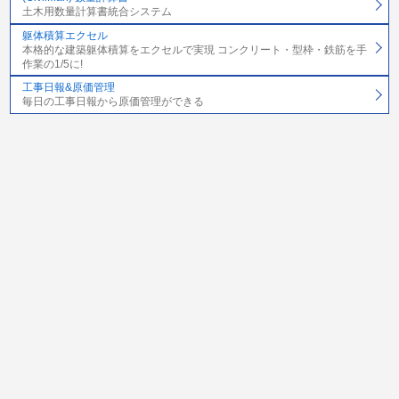
土木用数量計算書統合システム
躯体積算エクセル
本格的な建築躯体積算をエクセルで実現 コンクリート・型枠・鉄筋を手
作業の1/5に!
工事日報&原価管理
毎日の工事日報から原価管理ができる